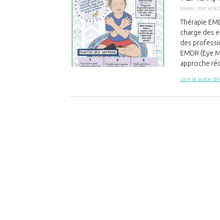
EMDR
,
PSYCHOLO
Thérapie EMD
charge des e
des professi
EMDR (Eye M
approche récl
Lire la suite de