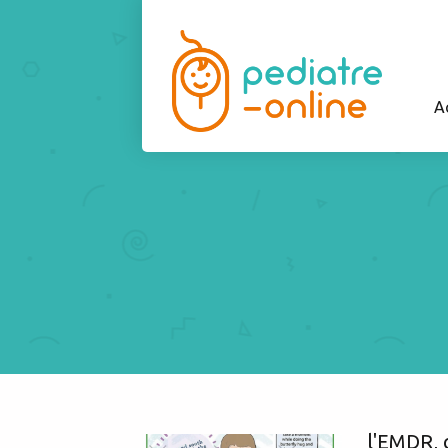
A
l'EMDR, c