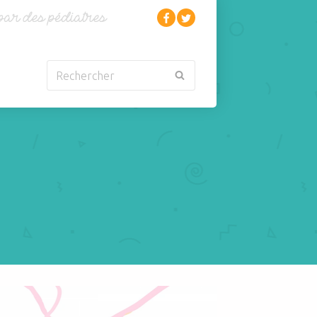
Rechercher
Nouveau-né
Rhumatologie
Obésité
Santé
Oncologie-
Scolarité
Cancérologie
Sexualité
Orl
Sites web
Para-médical
Sommeil
arentalité
Sport
 quoi?
Pédiatrie
Tabagisme Vapotage
Pneumologie
Télémédecine