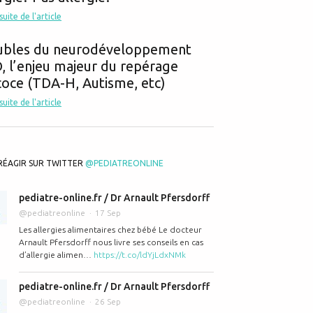
 suite de l'article
ubles du neurodéveloppement
 l’enjeu majeur du repérage
oce (TDA-H, Autisme, etc)
 suite de l'article
RÉAGIR SUR TWITTER
@PEDIATREONLINE
pediatre-online.fr / Dr Arnault Pfersdorff
@pediatreonline
17 Sep
Les allergies alimentaires chez bébé Le docteur
Arnault Pfersdorff nous livre ses conseils en cas
d’allergie alimen…
https://t.co/ldYjLdxNMk
pediatre-online.fr / Dr Arnault Pfersdorff
@pediatreonline
26 Sep