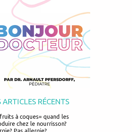
Podcasts
Urgences
Prématurés
Vacances
Protection enfance
Vaccins
Psycho social
Vision
psychologie
Voyages
S ARTICLES RÉCENTS
fruits à coques= quand les
oduire chez le nourrisson?
rgie? Pas allergie?