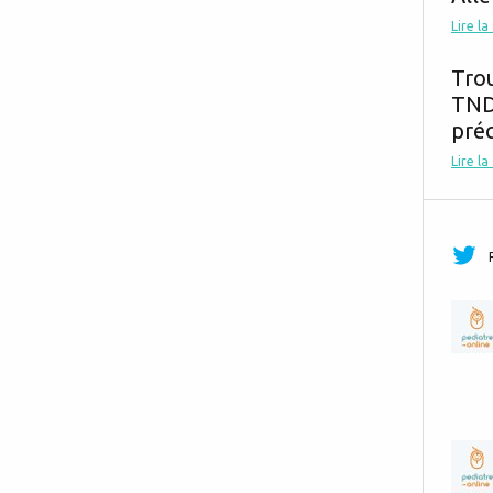
Lire la
Tro
TND,
préc
Lire la