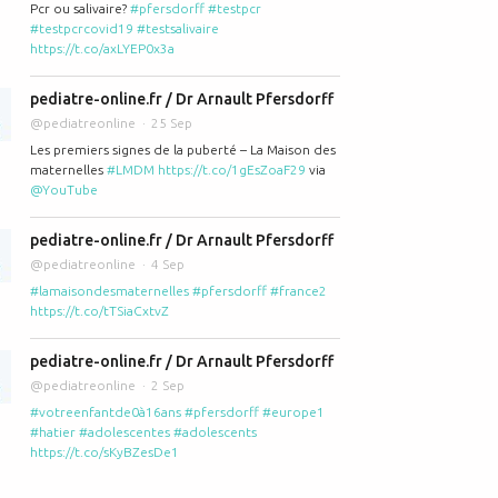
Pcr ou salivaire?
#pfersdorff
#testpcr
#testpcrcovid19
#testsalivaire
https://t.co/axLYEP0x3a
pediatre-online.fr / Dr Arnault Pfersdorff
@pediatreonline
25 Sep
Les premiers signes de la puberté – La Maison des
maternelles
#LMDM
https://t.co/1gEsZoaF29
via
@YouTube
pediatre-online.fr / Dr Arnault Pfersdorff
@pediatreonline
4 Sep
#lamaisondesmaternelles
#pfersdorff
#france2
https://t.co/tTSiaCxtvZ
pediatre-online.fr / Dr Arnault Pfersdorff
@pediatreonline
2 Sep
#votreenfantde0à16ans
#pfersdorff
#europe1
#hatier
#adolescentes
#adolescents
https://t.co/sKyBZesDe1