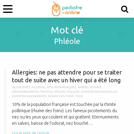
Mot clé
Phléole
A
Allergies: ne pas attendre pour se traiter
tout de suite avec un hiver qui a été long
ALLERGÈNES
,
ALLERGIE
,
ANTI-HISTAMINIQUES
,
ARBRES
,
ASTHME
,
DÉSENSIBILISATION
,
PHLÉOLE
,
POLLEN
,
POLLENS
,
RHINITES PERANNUELLES
,
RHINITES SAISONNIÈRES
,
RHUME DES FOINS
,
TOUX
10% de la population française est touchée par la rhinite
pollinique (rhume des foins). Les fameux picotements du
nez ou les yeux qui coulent et qui grattent. Eternuements
en salves, baisse de l’odorat, nez bouché. ...
Lire la suite de l'article