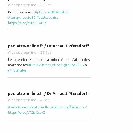
@pediatreonline
26 Sep
Pcr ou salivaire?
#pfersdorff
#testpcr
#testpcrcovid19
#testsalivaire
https://t.co/axLYEP0x3a
pediatre-online.fr / Dr Arnault Pfersdorff
@pediatreonline
25 Sep
Les premiers signes de la puberté – La Maison des
maternelles
#LMDM
https://t.co/1gEsZoaF29
via
@YouTube
pediatre-online.fr / Dr Arnault Pfersdorff
@pediatreonline
4 Sep
#lamaisondesmaternelles
#pfersdorff
#france2
https://t.co/tTSiaCxtvZ