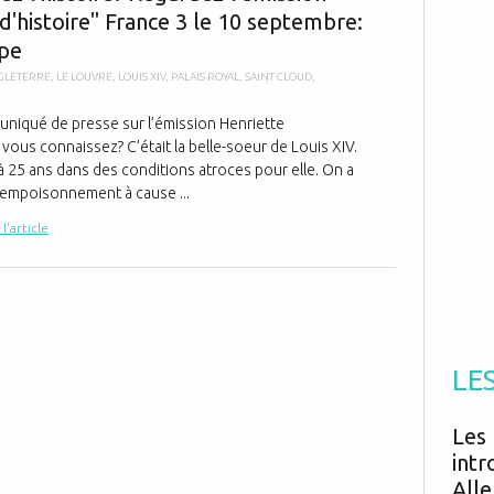
Antibiotiques
d'histoire" France 3 le 10 septembre:
Médicaments
Fièvre
Asthme
Mort subite
ipe
Génétique
Cardio vasculaire
Neurologie
Grossesse
Chirurgie
GLETERRE
,
LE LOUVRE
,
LOUIS XIV
,
PALAIS ROYAL
,
SAINT CLOUD
,
Non classé
Comportement
Handicap
Nourrissons
Développement
uniqué de presse sur l’émission Henriette
Hygiène
 vous connaissez? C’était la belle-soeur de Louis XIV.
à 25 ans dans des conditions atroces pour elle. On a
empoisonnement à cause ...
 l'article
LE
Les 
intr
Alle