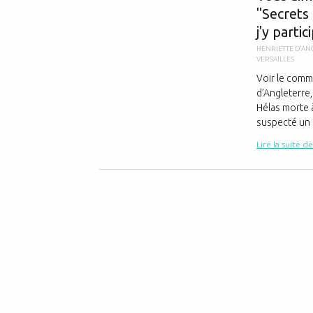
"Secrets 
j'y partic
HENRIETTE D'AN
VERSAILLES
Voir le comm
d’Angleterre,
Hélas morte 
suspecté un 
Lire la suite de