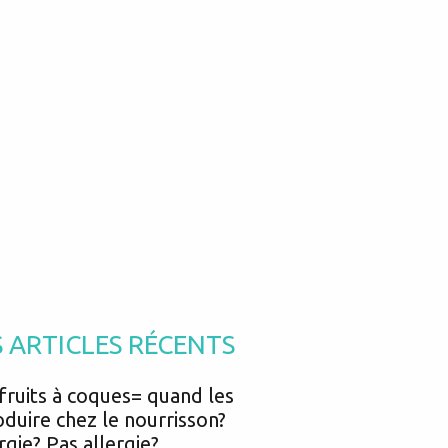
Podcasts
Urgences
Prématurés
Vacances
Protection enfance
Vaccins
Psycho social
Vision
psychologie
Voyages
S ARTICLES RÉCENTS
fruits à coques= quand les
oduire chez le nourrisson?
rgie? Pas allergie?