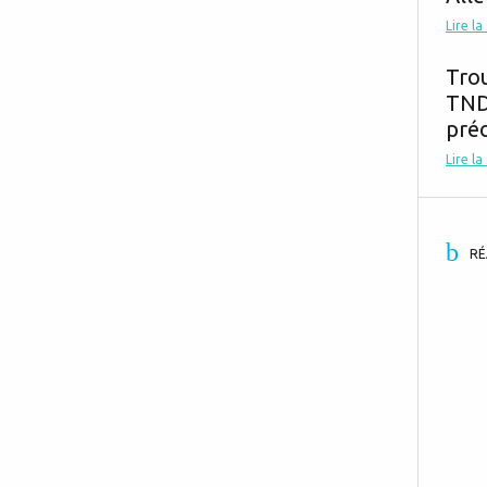
Lire la
Tro
TND,
préc
Lire la
RÉ