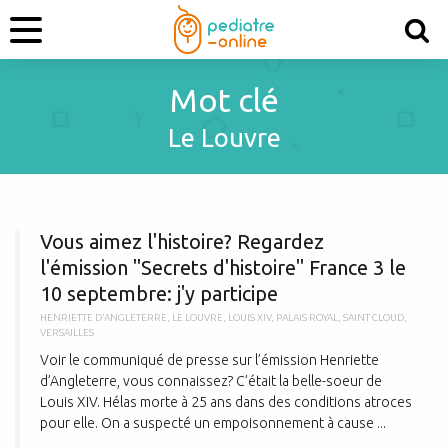
Mot clé
Le Louvre
V
Vous aimez l'histoire? Regardez
l'émission "Secrets d'histoire" France 3 le
10 septembre: j'y participe
HENRIETTE D'ANGLETERRE
,
LE LOUVRE
,
LOUIS XIV
,
PALAIS ROYAL
,
SAINT CLOUD
,
VERSAILLES
Voir le communiqué de presse sur l’émission Henriette
d’Angleterre, vous connaissez? C’était la belle-soeur de
Louis XIV. Hélas morte à 25 ans dans des conditions atroces
pour elle. On a suspecté un empoisonnement à cause ...