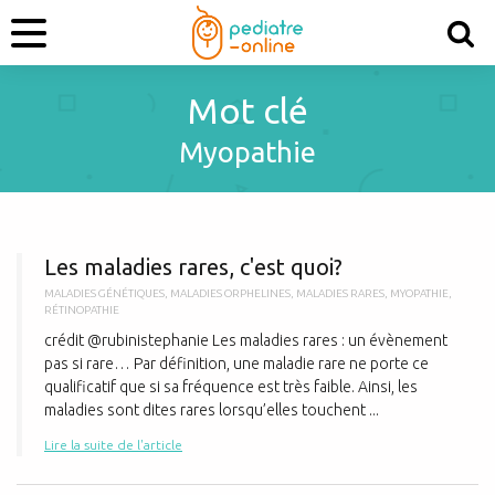
Mot clé
Myopathie
L
Les maladies rares, c'est quoi?
MALADIES GÉNÉTIQUES
,
MALADIES ORPHELINES
,
MALADIES RARES
,
MYOPATHIE
,
RÉTINOPATHIE
crédit @rubinistephanie Les maladies rares : un évènement
pas si rare… Par définition, une maladie rare ne porte ce
qualificatif que si sa fréquence est très faible. Ainsi, les
maladies sont dites rares lorsqu’elles touchent ...
Lire la suite de l'article