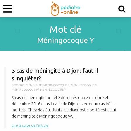
Mot clé
Méningocoque Y
3
3 cas de méningite à Dijon: faut-il
s'inquiéter?
BEXSERO
,
MÉNINGITE
,
MENINGOCOQUE B
,
MÉNINGOCOQUE C
,
MÉNINGOCOQUE W
,
MÉNINGOCOQUE Y
3 cas de méningite ont été détectés entre octobre et
décembre 2016 dans la ville de Dijon, avec deux cas hélas
mortels. Chez des étudiants. Le diagnostic porté est celui
de méningite à Méningocoque W, ...
Lire la suite de l'article