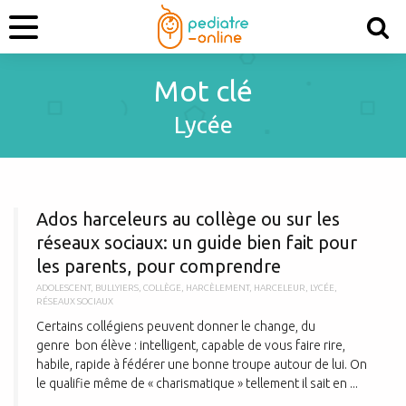
Mot clé
Lycée
A
Ados harceleurs au collège ou sur les
réseaux sociaux: un guide bien fait pour
les parents, pour comprendre
ADOLESCENT
,
BULLYIERS
,
COLLÈGE
,
HARCÈLEMENT
,
HARCELEUR
,
LYCÉE
,
RÉSEAUX SOCIAUX
Certains collégiens peuvent donner le change, du
genre bon élève : intelligent, capable de vous faire rire,
habile, ra­pide à fédérer une bonne troupe autour de lui. On
le qualifie même de « charismatique » tellement il sait en ...