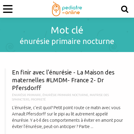
Mot clé
énurésie primaire nocturne
E
En finir avec l'énurésie - La Maison des
maternelles #LMDM- France 2- Dr
Pfersdorff
ÉNURÉSIE PRIMAIRE
,
ÉNURÉSIE PRIMAIRE NOCTURNE
,
MAITRISE DES
SPHINCTERS
,
PROPRETÉ
L’énurésie, c’est quoi? Petit point route ce matin avec vous
Arnault Pfersdorff sur le pipi au lit autrement appelé
énurésie. Y a-t-il des comportements à éviter en amont pour
éviter l’énurésie, peut-on anticiper ? Partie ...