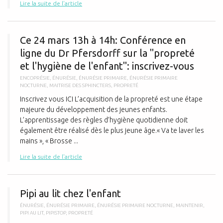
Lire la suite de l'article
C
Ce 24 mars 13h à 14h: Conférence en
ligne du Dr Pfersdorff sur la "propreté
et l'hygiène de l'enfant": inscrivez-vous
ENCOPRÉSIE
,
ÉNURÉSIE
,
ÉNURÉSIE PRIMAIRE
,
ÉNURÉSIE PRIMAIRE
NOCTURNE
,
MAITRISE DES SPHINCTERS
,
PROPRETÉ
Inscrivez vous ICI L’acquisition de la propreté est une étape
majeure du développement des jeunes enfants.
L’apprentissage des règles d’hygiène quotidienne doit
également être réalisé dès le plus jeune âge.« Va te laver les
mains », « Brosse ...
Lire la suite de l'article
P
Pipi au lit chez l'enfant
ÉNURÉSIE
,
ÉNURÉSIE PRIMAIRE
,
ÉNURÉSIE PRIMAIRE NOCTURNE
,
MAINTENIR
,
PIPI AU LIT
,
PIPISTOP
,
PROPRETÉ