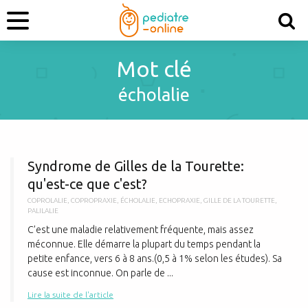
Mot clé
écholalie
S
Syndrome de Gilles de la Tourette:
qu'est-ce que c'est?
COPROLALIE
,
COPROPRAXIE
,
ÉCHOLALIE
,
ECHOPRAXIE
,
GILLE DE LA TOURETTE
,
PALILALIE
C’est une maladie relativement fréquente, mais assez
méconnue. Elle démarre la plupart du temps pendant la
petite enfance, vers 6 à 8 ans.(0,5 à 1% selon les études). Sa
cause est inconnue. On parle de ...
Lire la suite de l'article