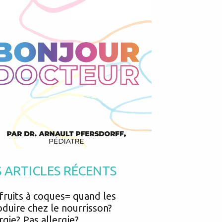
Podcasts
Urgences
Prématurés
Vacances
Protection enfance
Vaccins
Psycho social
Vision
psychologie
Voyages
S ARTICLES RÉCENTS
fruits à coques= quand les
oduire chez le nourrisson?
rgie? Pas allergie?