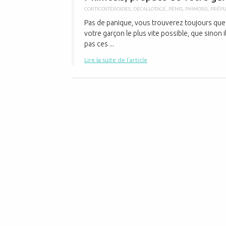
CORTICOSTÉROIDES
,
DÉCALLOTAGE
,
PÉNIS
,
PHIMOSIS
,
PRÉP
Pas de panique, vous trouverez toujours quelq
votre garçon le plus vite possible, que sinon 
pas ces ...
Lire la suite de l'article