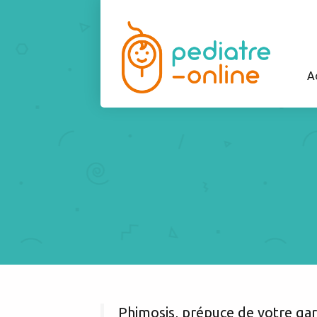
A
Phimosis, prépuce de votre gar