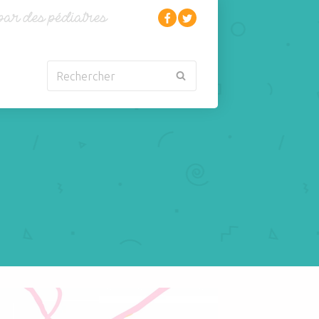
Rechercher
Nouveau-né
Rhumatologie
Obésité
Santé
Oncologie-
Scolarité
Cancérologie
Sexualité
Orl
Sites web
Para-médical
Sommeil
arentalité
Sport
puce de votre garçon, décalottage, que faire?
Pédiatrie
Tabagisme Vapotage
Pneumologie
Télémédecine