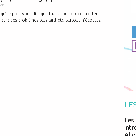
Antibiotiques
Médicaments
UCE
Fièvre
Asthme
Mort subite
u’un pour vous dire qu’il faut à tout prix décalotter
Génétique
Cardio vasculaire
Neurologie
il aura des problèmes plus tard, etc. Surtout, n’écoutez
Grossesse
Chirurgie
Non classé
Comportement
Handicap
Nourrissons
Développement
Hygiène
LE
Les 
intr
Alle