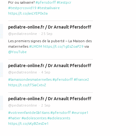
Pcr ou salivaire?
#pfersdorff
#testpcr
#testpcrcovid19
#testsalivaire
https://t.co/axLYEP0x3a
pediatre-online.fr / Dr Arnault Pfersdorff
@pediatreonline
25 Sep
Les premiers signes de la puberté – La Maison des
maternelles
#LMDM
https://t.co/1gEsZoaF29
via
@YouTube
pediatre-online.fr / Dr Arnault Pfersdorff
@pediatreonline
4 Sep
#lamaisondesmaternelles
#pfersdorff
#france2
https://t.co/tTSiaCxtvZ
pediatre-online.fr / Dr Arnault Pfersdorff
@pediatreonline
2 Sep
#votreenfantde0à16ans
#pfersdorff
#europe1
#hatier
#adolescentes
#adolescents
https://t.co/sKyBZesDe1