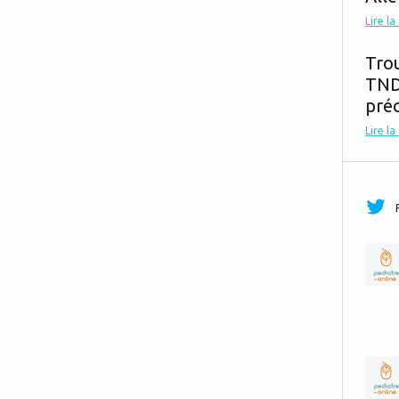
Lire la
Tro
TND,
préc
Lire la