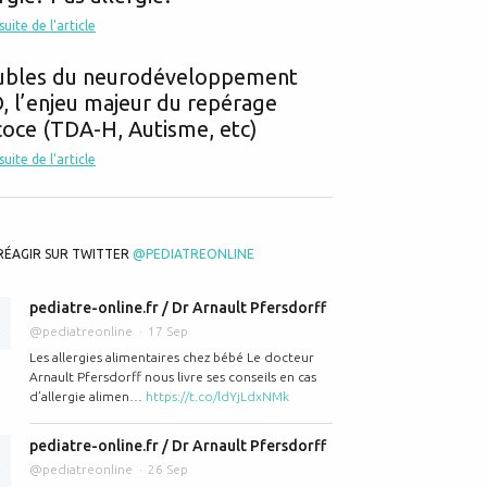
 suite de l'article
ubles du neurodéveloppement
 l’enjeu majeur du repérage
oce (TDA-H, Autisme, etc)
 suite de l'article
RÉAGIR SUR TWITTER
@PEDIATREONLINE
pediatre-online.fr / Dr Arnault Pfersdorff
@pediatreonline
17 Sep
Les allergies alimentaires chez bébé Le docteur
Arnault Pfersdorff nous livre ses conseils en cas
d’allergie alimen…
https://t.co/ldYjLdxNMk
pediatre-online.fr / Dr Arnault Pfersdorff
@pediatreonline
26 Sep