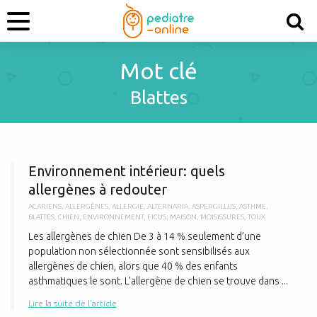
Mot clé
Blattes
E
Environnement intérieur: quels
allergènes à redouter
ACARIENS
,
ALLERGÈNES
,
ALLERGIE
,
ALTERNARIA
,
ASPERGILLUS
,
ASTHME
,
BLATTES
,
CHIEN
,
ENVIRONNEMENT
,
FICUS
,
MAISON
,
MOISISSURES
,
TOUX
Les allergènes de chien De 3 à 14 % seulement d’une
population non sélectionnée sont sensibilisés aux
allergènes de chien, alors que 40 % des enfants
asthmatiques le sont. L’allergène de chien se trouve dans ...
Lire la suite de l'article