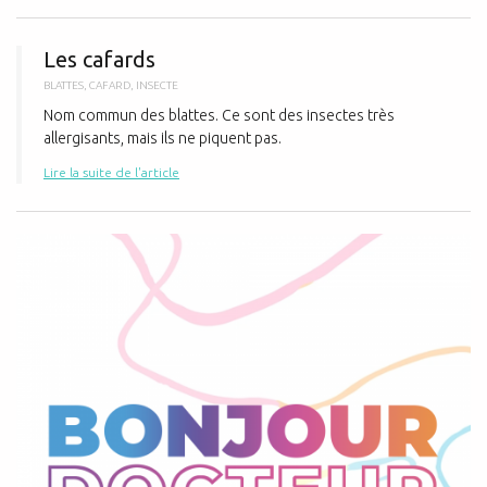
L
Les cafards
BLATTES
,
CAFARD
,
INSECTE
Nom commun des blattes. Ce sont des insectes très
allergisants, mais ils ne piquent pas.
Lire la suite de l'article