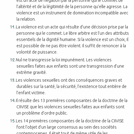
est un acte de négation par la personne qui le commet de
l’altérité et de la légitimité de la personne qu’elle agresse. La
violence est un instrument de domination incompatible avec
la relation.
La violence est un acte qui résulte d’une décision prise par la
personne qui le commet. Le libre arbitre est l’un des attributs
essentiels de la dignité humaine. Si
la violence est un choix, il
est possible de ne pas être violent. Il suffit de renoncer
à la
volonté de puissance.
Nul ne transgresse la loi impunément. Les violences
sexuelles faites aux enfants sont une transgression d’une
extrême gravité.
Les violences sexuelles ont des conséquences graves et
durables sur la santé, la sécurité, l’existence tout entière de
l’enfant victime.
Il résulte des 13 premières composantes de la doctrine de la
CIIVISE que les violences sexuelles faites aux enfants sont
un problème d’ordre public.
Les 14 premières composantes de la doctrine de la CIIVISE
font l’objet d’un large consensus au sein des sociétés
contemporaines. Il était tout de même utile de les