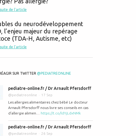
rgie? Pas allergie?
 suite de l'article
ubles du neurodéveloppement
 l’enjeu majeur du repérage
oce (TDA-H, Autisme, etc)
 suite de l'article
RÉAGIR SUR TWITTER
@PEDIATREONLINE
pediatre-online.fr / Dr Arnault Pfersdorff
@pediatreonline
17 Sep
Les allergies alimentaires chez bébé Le docteur
Arnault Pfersdorff nous livre ses conseils en cas
d’allergie alimen…
https://t.co/ldYjLdxNMk
pediatre-online.fr / Dr Arnault Pfersdorff
@pediatreonline
26 Sep