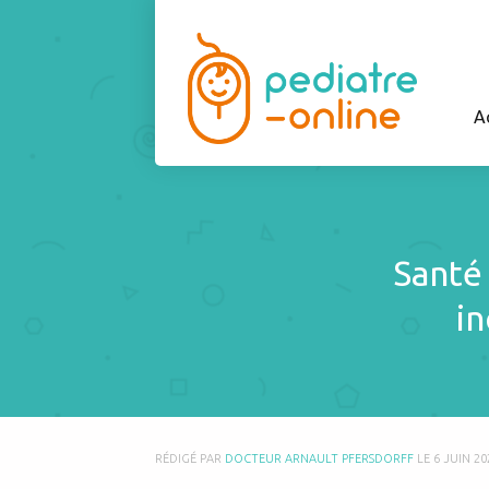
A
Santé
in
RÉDIGÉ PAR
DOCTEUR ARNAULT PFERSDORFF
LE
6 JUIN 20