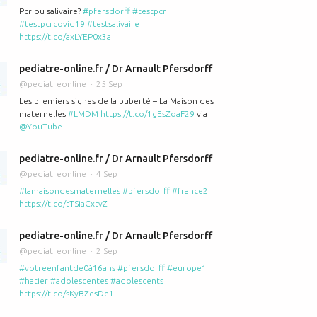
Pcr ou salivaire?
#pfersdorff
#testpcr
#testpcrcovid19
#testsalivaire
https://t.co/axLYEP0x3a
pediatre-online.fr / Dr Arnault Pfersdorff
@pediatreonline
25 Sep
Les premiers signes de la puberté – La Maison des
maternelles
#LMDM
https://t.co/1gEsZoaF29
via
@YouTube
pediatre-online.fr / Dr Arnault Pfersdorff
@pediatreonline
4 Sep
#lamaisondesmaternelles
#pfersdorff
#france2
https://t.co/tTSiaCxtvZ
pediatre-online.fr / Dr Arnault Pfersdorff
@pediatreonline
2 Sep
#votreenfantde0à16ans
#pfersdorff
#europe1
#hatier
#adolescentes
#adolescents
https://t.co/sKyBZesDe1