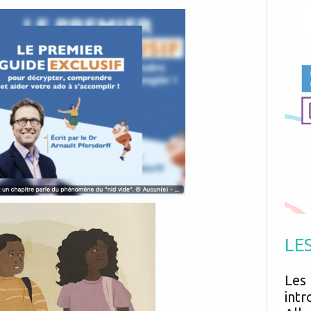
Antibiotiques
Médicaments
Fièvre
Asthme
Mort subite
Génétique
Cardio vasculaire
Neurologie
Grossesse
Chirurgie
Non classé
Comportement
Handicap
Nourrissons
Développement
Hygiène
LE
Les 
intr