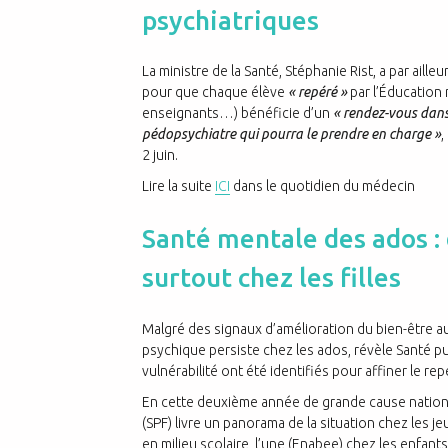
psychiatriques
La ministre de la Santé, Stéphanie Rist, a par aille
pour que chaque élève
« repéré »
par l’Éducation 
enseignants…) bénéficie d’un
« rendez-vous dans
pédopsychiatre qui pourra le prendre en charge »
,
2 juin.
Lire la suite
ICI
dans le quotidien du médecin
Santé mentale des ados : 
surtout chez les filles
Malgré des signaux d’amélioration du bien-être au
psychique persiste chez les ados, révèle Santé pu
vulnérabilité ont été identifiés pour affiner le r
E
n cette deuxième année de grande cause nationa
(SPF) livre un panorama de la situation chez les j
en milieu scolaire, l’une (Enabee) chez les enfants