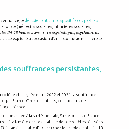
urs annoncé, le
déploiement d’un dispositif « coupe-file »
nationale (médecins scolaires, infirmières scolaires,
 les 24-48 heures »
avec un
« psychologue, psychiatre ou
 a-t-elle expliqué à l’occasion d’un colloque au ministère le
des souffrances persistantes,
 collège et au lycée entre 2022 et 2024, la souffrance
blique France. Chez les enfants, des facteurs de
epérage précoce.
le consacrée à la santé mentale, Santé publique France
eunes à la lumière des résultats de deux enquêtes réalisées
 (3-11 ans) et l’autre (Enclass) chez les adolescents (11-18