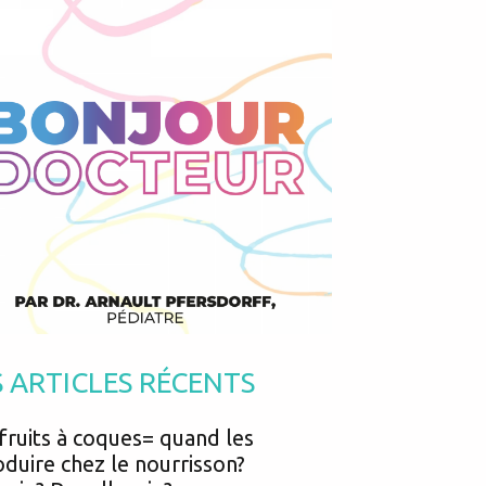
Podcasts
Urgences
Prématurés
Vacances
Protection enfance
Vaccins
Psycho social
Vision
psychologie
Voyages
S ARTICLES RÉCENTS
fruits à coques= quand les
oduire chez le nourrisson?