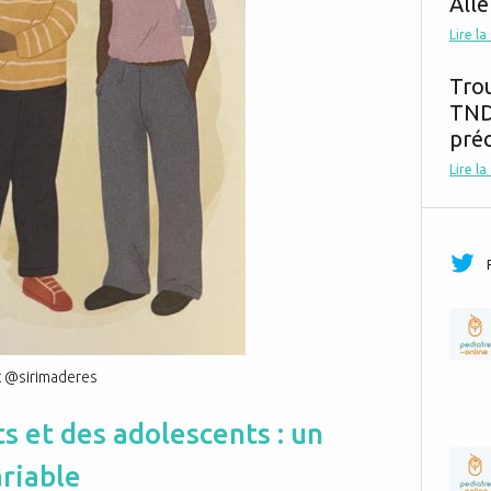
Alle
Lire la
Tro
TND,
préc
Lire la
t @sirimaderes
s et des adolescents : un
riable