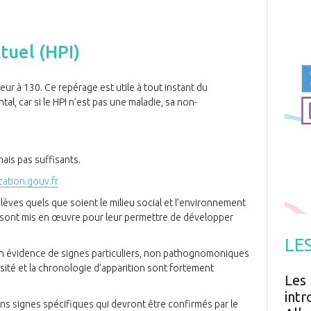
Antibiotiques
Médicaments
Fièvre
Asthme
Mort subite
Génétique
Cardio vasculaire
Neurologie
tuel (HPI)
Grossesse
Chirurgie
Non classé
Comportement
Handicap
Nourrissons
Développement
Hygiène
rieur à 130. Ce repérage est utile à tout instant du
l, car si le HPI n’est pas une maladie, sa non-
ais pas suffisants.
ation.gouv.fr
lèves quels que soient le milieu social et l’environnement
 sont mis en œuvre pour leur permettre de développer
LE
 en évidence de signes particuliers, non pathognomoniques
nsité et la chronologie d’apparition sont fortement
Les 
intr
ns signes spécifiques qui devront être confirmés par le