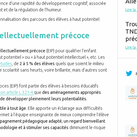
Alle
idence d’une rapidité du développement cognitif, associée
 et de la régulation de l’humeur.
Lire la
nalisation des parcours des élèves à haut potentiel
Tro
TND,
ntellectuellement précoce
préc
Lire la
ellectuellement précoce
(EIP) pour qualifier l’enfant
t potentiel » ou « à haut potentiel intellectuel », etc. Les
 études
, de
2 à 5 % des élèves
quels
que soient le milieu
e scolarité sans heurts, voire brillante, mais d’autres sont
oces (EIP) font partie des élèves à besoins éducatifs
on article L.321-4
que
des aménagements appropriés
 de développer pleinement leurs potentialités.
tile à tout âge
. Elle apporte un éclairage aux difficultés
permet à l’équipe enseignante de mieux comprendre l’élève
pagnement pédagogique adapté, un regard bienveillant
hodologie et à stimuler ses capacités
diminuent le risque