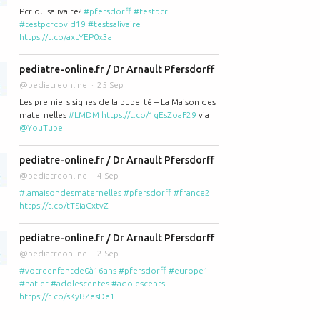
Pcr ou salivaire?
#pfersdorff
#testpcr
#testpcrcovid19
#testsalivaire
https://t.co/axLYEP0x3a
pediatre-online.fr / Dr Arnault Pfersdorff
@pediatreonline
25 Sep
Les premiers signes de la puberté – La Maison des
maternelles
#LMDM
https://t.co/1gEsZoaF29
via
@YouTube
pediatre-online.fr / Dr Arnault Pfersdorff
@pediatreonline
4 Sep
#lamaisondesmaternelles
#pfersdorff
#france2
https://t.co/tTSiaCxtvZ
pediatre-online.fr / Dr Arnault Pfersdorff
@pediatreonline
2 Sep
#votreenfantde0à16ans
#pfersdorff
#europe1
#hatier
#adolescentes
#adolescents
https://t.co/sKyBZesDe1