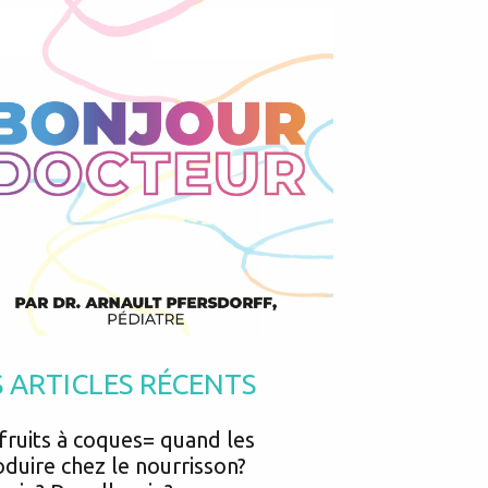
Podcasts
Urgences
Prématurés
Vacances
Protection enfance
Vaccins
Psycho social
Vision
psychologie
Voyages
S ARTICLES RÉCENTS
fruits à coques= quand les
oduire chez le nourrisson?