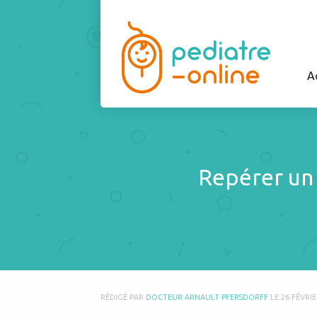
A
Repérer un e
RÉDIGÉ PAR
DOCTEUR ARNAULT PFERSDORFF
LE
26 FÉVRIE