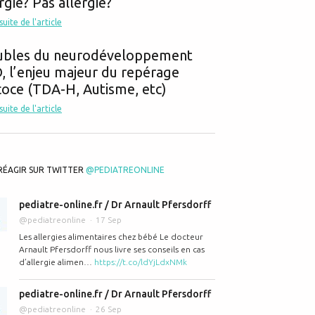
rgie? Pas allergie?
 suite de l'article
ubles du neurodéveloppement
 l’enjeu majeur du repérage
oce (TDA-H, Autisme, etc)
 suite de l'article
RÉAGIR SUR TWITTER
@PEDIATREONLINE
pediatre-online.fr / Dr Arnault Pfersdorff
@pediatreonline
17 Sep
Les allergies alimentaires chez bébé Le docteur
Arnault Pfersdorff nous livre ses conseils en cas
d’allergie alimen…
https://t.co/ldYjLdxNMk
pediatre-online.fr / Dr Arnault Pfersdorff
@pediatreonline
26 Sep