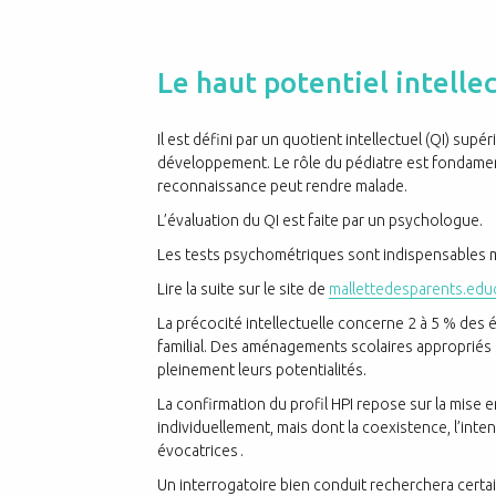
Le haut potentiel intellec
Il est défini par un quotient intellectuel (QI) supé
développement. Le rôle du pédiatre est fondamenta
reconnaissance peut rendre malade.
L’évaluation du QI est faite par un psychologue.
Les tests psychométriques sont indispensables m
Lire la suite sur le site de
mallettedesparents.educ
La précocité intellectuelle concerne 2 à 5 % des é
familial. Des aménagements scolaires appropriés
pleinement leurs potentialités.
La confirmation du profil HPI repose sur la mise
individuellement, mais dont la coexistence, l’inte
évocatrices .
Un interrogatoire bien conduit recherchera certai