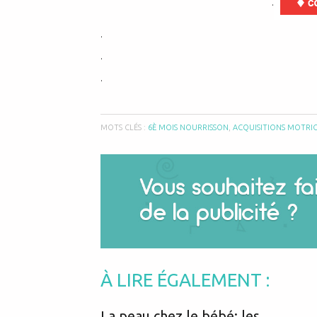
.
.
.
.
MOTS CLÉS :
6È MOIS NOURRISSON
,
ACQUISITIONS MOTRIC
À LIRE ÉGALEMENT :
La peau chez le bébé: les