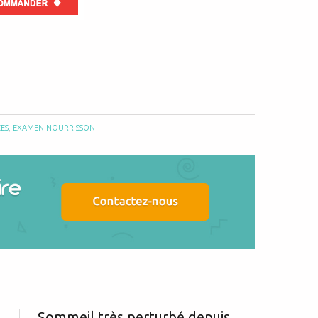
ES
,
EXAMEN NOURRISSON
Sommeil très perturbé depuis