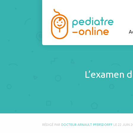
A
L’examen d
RÉDIGÉ PAR
DOCTEUR ARNAULT PFERSDORFF
LE
22 JUIN 2