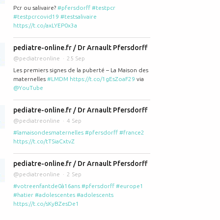
Pcr ou salivaire?
#pfersdorff
#testpcr
#testpcrcovid19
#testsalivaire
https://t.co/axLYEP0x3a
pediatre-online.fr / Dr Arnault Pfersdorff
@pediatreonline
25 Sep
Les premiers signes de la puberté – La Maison des
maternelles
#LMDM
https://t.co/1gEsZoaF29
via
@YouTube
pediatre-online.fr / Dr Arnault Pfersdorff
@pediatreonline
4 Sep
#lamaisondesmaternelles
#pfersdorff
#france2
https://t.co/tTSiaCxtvZ
pediatre-online.fr / Dr Arnault Pfersdorff
@pediatreonline
2 Sep
#votreenfantde0à16ans
#pfersdorff
#europe1
#hatier
#adolescentes
#adolescents
https://t.co/sKyBZesDe1