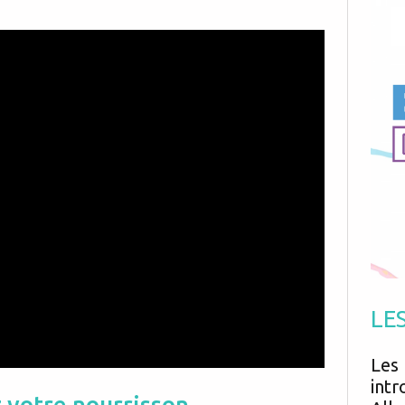
Antibiotiques
Médicaments
Fièvre
Asthme
Mort subite
Génétique
Cardio vasculaire
Neurologie
Grossesse
Chirurgie
Non classé
Comportement
Handicap
Nourrissons
Développement
Hygiène
LE
Les 
intr
 votre nourrisson