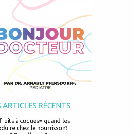
Podcasts
Urgences
Prématurés
Vacances
Protection enfance
Vaccins
Psycho social
Vision
psychologie
Voyages
S ARTICLES RÉCENTS
fruits à coques= quand les
oduire chez le nourrisson?