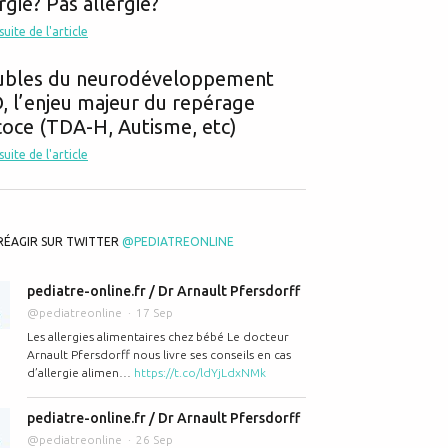
rgie? Pas allergie?
 suite de l'article
ubles du neurodéveloppement
 l’enjeu majeur du repérage
oce (TDA-H, Autisme, etc)
 suite de l'article
RÉAGIR SUR TWITTER
@PEDIATREONLINE
pediatre-online.fr / Dr Arnault Pfersdorff
@pediatreonline
17 Sep
Les allergies alimentaires chez bébé Le docteur
Arnault Pfersdorff nous livre ses conseils en cas
d’allergie alimen…
https://t.co/ldYjLdxNMk
pediatre-online.fr / Dr Arnault Pfersdorff
@pediatreonline
26 Sep