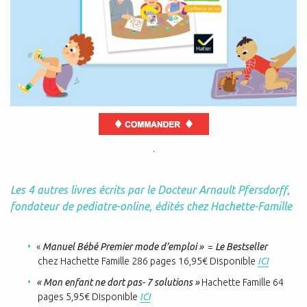
.
Les 4 autres livres écrits par le Docteur Arnault Pfersdorff,
fondateur de pediatre-online, édités chez Hachette-Famille
«
Manuel Bébé Premier mode d’emploi »
=
Le Bestseller
chez
Hachette Famille 286 pages 16,95€ Disponible
ICI
« Mon enfant ne dort pas- 7 solutions »
Hachette Famille 64
pages 5,95€ Disponible
ICI