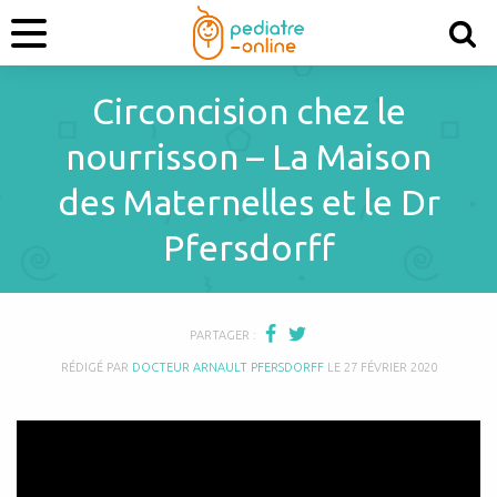
Circoncision chez le
nourrisson – La Maison
des Maternelles et le Dr
Pfersdorff
PARTAGER :
RÉDIGÉ PAR
DOCTEUR ARNAULT PFERSDORFF
LE
27 FÉVRIER 2020