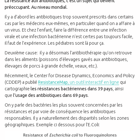
La résistance aux antibiotiques, c’est un sujet qui devient
préoccupant. Au niveau mondial.
Il y a d’abord les antibiotiques trop souvent prescrits dans certains
cas par les médecins eux-mêmes, en particulier quand on a affaire à
un virus. Et chez l’enfant, faire la différence entre une infection
virale et une infection bactérienne n’est certes pas toujours facile,
il faut de l’expérience. Les pédiatres sont là pour ça.
Deuxième cause: il y a désormais l’antibiothérapie qu’on retrouve
dans les aliments (poissons d’élevages gavés aux antibiotiques,
élevages de porcs à grande échelle, veaux, etc.).
Récemment, le Center for Disease Dynamics, Economics and Policy
(CDDEP) a publié
ResistanceMap
, un outil interactif en ligne
qui
cartographie
les résistances bactériennes dans 39 pays
, ainsi
que
l’usage des antibiotiques dans 69 pays
.
On y parle des bactéries les plus souvent concernées par les
résistances et par voie de conséquence les antibiotiques
responsables. Il y a naturellement des disparités selon les zones
géographiques. Exemple ci dessous pour l’E.Coli: