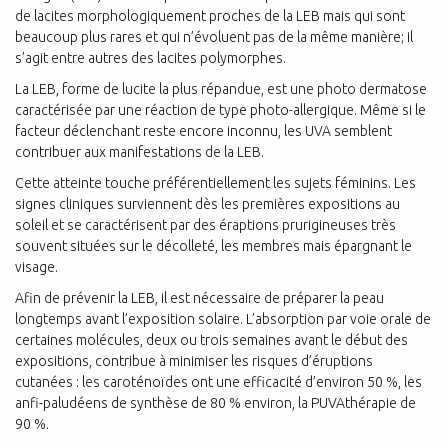
de lacites morphologiquement proches de la LEB mais qui sont
beaucoup plus rares et qui n’évoluent pas de la même manière; il
s’agit entre autres des lacites polymorphes.
La LEB, forme de lucite la plus répandue, est une photo dermatose
caractérisée par une réaction de type photo-allergique. Même si le
facteur déclenchant reste encore inconnu, les UVA semblent
contribuer aux manifestations de la LEB.
Cette atteinte touche préférentiellement les sujets féminins. Les
signes cliniques surviennent dès les premières expositions au
soleil et se caractérisent par des éraptions prurigineuses très
souvent situées sur le décolleté, les membres mais épargnant le
visage.
Afin de prévenir la LEB, il est nécessaire de préparer la peau
longtemps avant l’exposition solaire. L’absorption par voie orale de
certaines molécules, deux ou trois semaines avant le début des
expositions, contribue à minimiser les risques d’éruptions
cutanées : les caroténoïdes ont une efficacité d’environ 50 %, les
anfi-paludéens de synthèse de 80 % environ, la PUVAthérapie de
90 %.