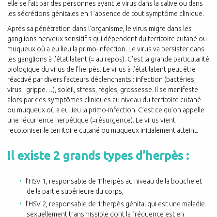
elle se fait par des personnes ayant le virus dans la salive ou dans
les sécrétions génitales en 1’absence de tout symptôme clinique.
Après sa pénétration dans l’organisme, le virus migre dans les
ganglions nerveux sensitif s qui dépendent du territoire cutané ou
muqueux où a eu lieu la primo-infection. Le virus va persister dans
les ganglions à l’état latent (= au repos). C’est la grande particularité
biologique du virus de l’herpès. Le virus à l’état latent peut être
réactivé par divers facteurs déclenchants : infection (bactéries,
virus : grippe…), soleil, stress, règles, grossesse. Il se manifeste
alors par des symptômes cliniques au niveau du territoire cutané
ou muqueux où a eu lieu la primo-infection. C’est ce qu’on appelle
une récurrence herpétique (=résurgence). Le virus vient
recoloniser le territoire cutané ou muqueux initialement atteint.
Il existe 2 grands types d’herpès :
l’HSV 1, responsable de 1’herpès au niveau de la bouche et
de la partie supérieure du corps,
l’HSV 2, responsable de 1’herpès génital qui est une maladie
sexuellement transmissible dont la fréquence est en