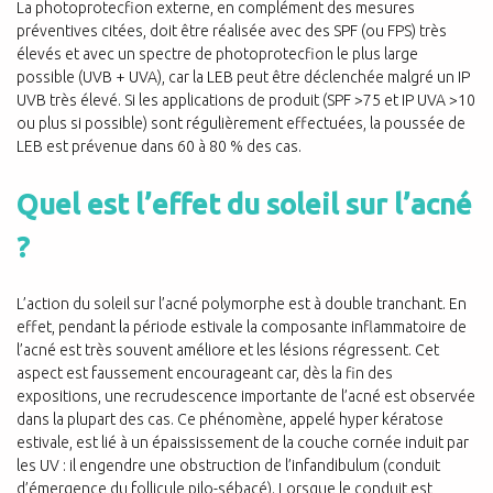
La photoprotecfion externe, en complément des mesures
préventives citées, doit être réalisée avec des SPF (ou FPS) très
élevés et avec un spectre de photoprotecfion le plus large
possible (UVB + UVA), car la LEB peut être déclenchée malgré un IP
UVB très élevé. Si les applications de produit (SPF >75 et IP UVA >10
ou plus si possible) sont régulièrement effectuées, la poussée de
LEB est prévenue dans 60 à 80 % des cas.
Quel est l’effet du soleil sur l’acné
?
L’action du soleil sur l’acné polymorphe est à double tranchant. En
effet, pendant la période estivale la composante inflammatoire de
l’acné est très souvent améliore et les lésions régressent. Cet
aspect est faussement encourageant car, dès la fin des
expositions, une recrudescence importante de l’acné est observée
dans la plupart des cas. Ce phénomène, appelé hyper kératose
estivale, est lié à un épaississement de la couche cornée induit par
les UV : il engendre une obstruction de l’infandibulum (conduit
d’émergence du follicule pilo-sébacé). Lorsque le conduit est