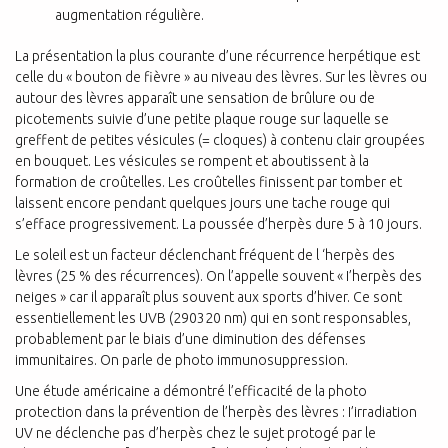
augmentation régulière.
La présentation la plus courante d’une récurrence herpétique est
celle du « bouton de fièvre » au niveau des lèvres. Sur les lèvres ou
autour des lèvres apparaît une sensation de brûlure ou de
picotements suivie d’une petite plaque rouge sur laquelle se
greffent de petites vésicules (= cloques) à contenu clair groupées
en bouquet. Les vésicules se rompent et aboutissent à la
formation de croûtelles. Les croûtelles finissent par tomber et
laissent encore pendant quelques jours une tache rouge qui
s’efface progressivement. La poussée d’herpès dure 5 à 10 jours.
Le soleil est un facteur déclenchant fréquent de l ‘herpès des
lèvres (25 % des récurrences). On l’appelle souvent « I’herpès des
neiges » car il apparaît plus souvent aux sports d’hiver. Ce sont
essentiellement les UVB (290320 nm) qui en sont responsables,
probablement par le biais d’une diminution des défenses
immunitaires. On parle de photo immunosuppression.
Une étude américaine a démontré l’efficacité de la photo
protection dans la prévention de l’herpès des lèvres : I’irradiation
UV ne déclenche pas d’herpès chez le sujet protogé par le