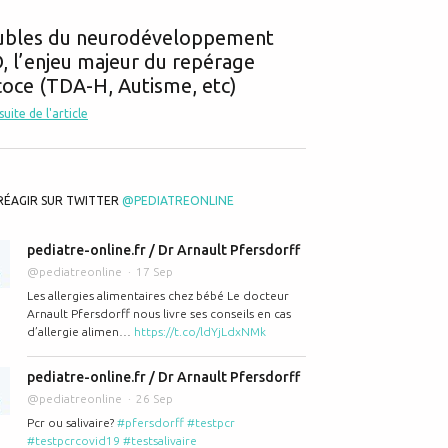
ubles du neurodéveloppement
 l’enjeu majeur du repérage
oce (TDA-H, Autisme, etc)
 suite de l'article
RÉAGIR SUR TWITTER
@PEDIATREONLINE
pediatre-online.fr / Dr Arnault Pfersdorff
@pediatreonline
17 Sep
Les allergies alimentaires chez bébé Le docteur
Arnault Pfersdorff nous livre ses conseils en cas
d’allergie alimen…
https://t.co/ldYjLdxNMk
pediatre-online.fr / Dr Arnault Pfersdorff
@pediatreonline
26 Sep
Pcr ou salivaire?
#pfersdorff
#testpcr
#testpcrcovid19
#testsalivaire