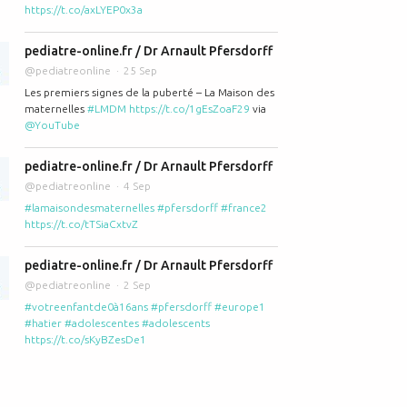
https://t.co/axLYEP0x3a
pediatre-online.fr / Dr Arnault Pfersdorff
@pediatreonline
25 Sep
Les premiers signes de la puberté – La Maison des
maternelles
#LMDM
https://t.co/1gEsZoaF29
via
@YouTube
pediatre-online.fr / Dr Arnault Pfersdorff
@pediatreonline
4 Sep
#lamaisondesmaternelles
#pfersdorff
#france2
https://t.co/tTSiaCxtvZ
pediatre-online.fr / Dr Arnault Pfersdorff
@pediatreonline
2 Sep
#votreenfantde0à16ans
#pfersdorff
#europe1
#hatier
#adolescentes
#adolescents
https://t.co/sKyBZesDe1