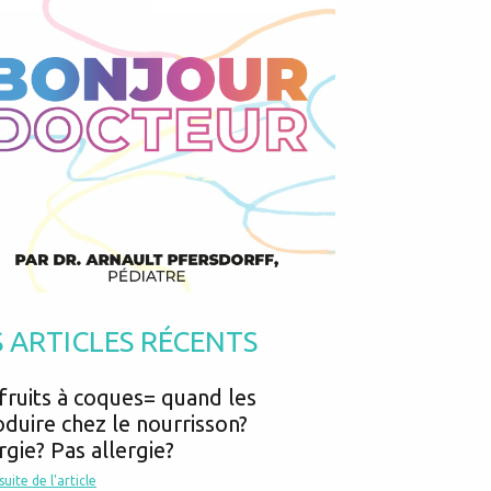
Podcasts
Urgences
Prématurés
Vacances
Protection enfance
Vaccins
Psycho social
Vision
psychologie
Voyages
S ARTICLES RÉCENTS
fruits à coques= quand les
oduire chez le nourrisson?
rgie? Pas allergie?
 suite de l'article