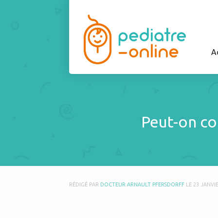
A
Peut-on con
RÉDIGÉ PAR
DOCTEUR ARNAULT PFERSDORFF
LE
23 JANVI