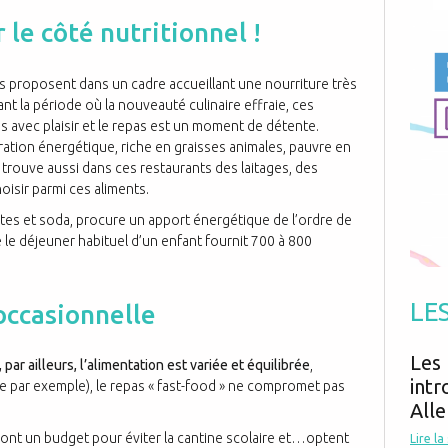
Antibiotiques
Médicaments
Fièvre
Asthme
r le côté nutritionnel !
Mort subite
Génétique
Cardio vasculaire
Neurologie
Grossesse
Chirurgie
ls proposent dans un cadre accueillant une nourriture très
Non classé
Comportement
Handicap
nt la période où la nouveauté culinaire effraie, ces
Nourrissons
Développement
Hygiène
avec plaisir et le repas est un moment de détente.
ration énergétique, riche en graisses animales, pauvre en
 trouve aussi dans ces restaurants des laitages, des
hoisir parmi ces aliments.
rites et soda, procure un apport énergétique de l’ordre de
 le déjeuner habituel d’un enfant fournit 700 à 800
LE
occasionnelle
Les 
 par ailleurs, l’alimentation est variée et équilibrée
,
intr
re par exemple), le repas « fast-food » ne compromet pas
Alle
 ont un budget pour éviter la cantine scolaire et…optent
Lire la