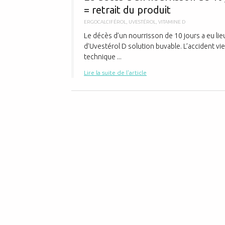
= retrait du produit
ERGOCALCIFÉROL
,
UVESTÉROL
,
VITAMINE D
Le décès d’un nourrisson de 10 jours a eu lieu
d’Uvestérol D solution buvable. L’accident vi
technique ...
Lire la suite de l'article