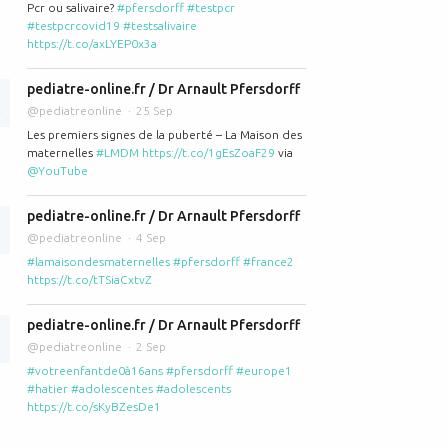
Pcr ou salivaire?
#pfersdorff
#testpcr
#testpcrcovid19
#testsalivaire
https://t.co/axLYEP0x3a
pediatre-online.fr / Dr Arnault Pfersdorff
@pediatreonline
25 Sep
Les premiers signes de la puberté – La Maison des
maternelles
#LMDM
https://t.co/1gEsZoaF29
via
@YouTube
pediatre-online.fr / Dr Arnault Pfersdorff
@pediatreonline
4 Sep
#lamaisondesmaternelles
#pfersdorff
#france2
https://t.co/tTSiaCxtvZ
pediatre-online.fr / Dr Arnault Pfersdorff
@pediatreonline
2 Sep
#votreenfantde0à16ans
#pfersdorff
#europe1
#hatier
#adolescentes
#adolescents
https://t.co/sKyBZesDe1