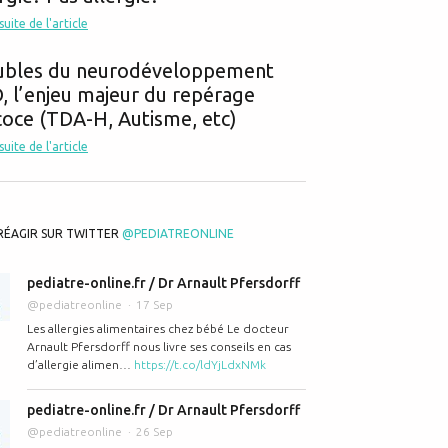
 suite de l'article
ubles du neurodéveloppement
 l’enjeu majeur du repérage
oce (TDA-H, Autisme, etc)
 suite de l'article
RÉAGIR SUR TWITTER
@PEDIATREONLINE
pediatre-online.fr / Dr Arnault Pfersdorff
@pediatreonline
17 Sep
Les allergies alimentaires chez bébé Le docteur
Arnault Pfersdorff nous livre ses conseils en cas
d’allergie alimen…
https://t.co/ldYjLdxNMk
pediatre-online.fr / Dr Arnault Pfersdorff
@pediatreonline
26 Sep