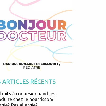
Podcasts
Urgences
Prématurés
Vacances
Protection enfance
Vaccins
Psycho social
Vision
psychologie
Voyages
S ARTICLES RÉCENTS
fruits à coques= quand les
oduire chez le nourrisson?
rgie? Pas allergie?