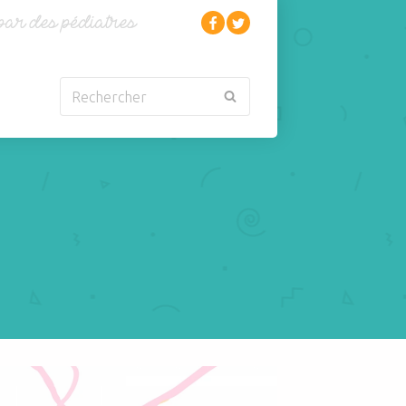
Rechercher
Nouveau-né
Rhumatologie
Obésité
Santé
Oncologie-
Scolarité
Cancérologie
Sexualité
Orl
Sites web
Para-médical
Sommeil
arentalité
Sport
 nourrisson de 10 jours suite à l'ingestion d'Uvestérol D = retrait du prod
Pédiatrie
Tabagisme Vapotage
Pneumologie
Télémédecine