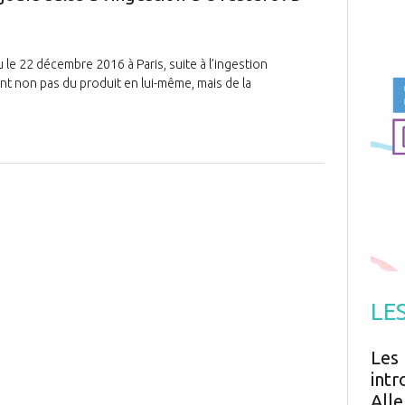
Antibiotiques
Médicaments
Fièvre
Asthme
Mort subite
Génétique
Cardio vasculaire
Neurologie
Grossesse
 le 22 décembre 2016 à Paris, suite à l’ingestion
Chirurgie
Non classé
ent non pas du produit en lui-même, mais de la
Comportement
Handicap
Nourrissons
Développement
Hygiène
LE
Les 
intr
Alle