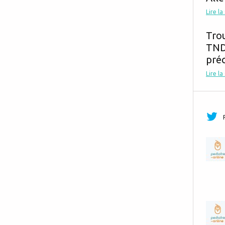
Lire la
Tro
TND,
préc
Lire la