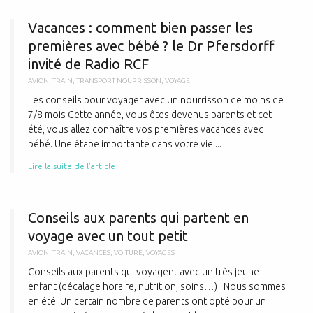
V
Vacances : comment bien passer les
premières avec bébé ? le Dr Pfersdorff
invité de Radio RCF
AVION
,
TRAIN
,
TRANSPORT NOURRISSON
,
VOYAGE
Les conseils pour voyager avec un nourrisson de moins de
7/8 mois Cette année, vous êtes devenus parents et cet
été, vous allez connaître vos premières vacances avec
bébé. Une étape importante dans votre vie ...
Lire la suite de l'article
C
Conseils aux parents qui partent en
voyage avec un tout petit
AVION
,
TRAIN
,
VACANCES
,
VOITURE
,
VOYAGES
Conseils aux parents qui voyagent avec un très jeune
enfant (décalage horaire, nutrition, soins…) Nous sommes
en été. Un certain nombre de parents ont opté pour un