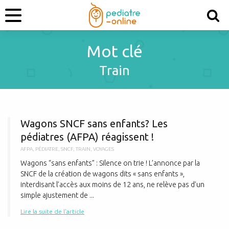
Mot clé
Train
W
Wagons SNCF sans enfants? Les
pédiatres (AFPA) réagissent !
AFPA
,
PÉDIATRE
,
SNCF
,
TRAIN
,
VOYAGES
Wagons “sans enfants” : Silence on trie ! L’annonce par la
SNCF de la création de wagons dits « sans enfants »,
interdisant l’accès aux moins de 12 ans, ne relève pas d’un
simple ajustement de ...
Lire la suite de l'article