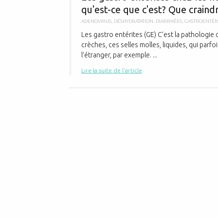
qu'est-ce que c'est? Que craind
ADENOVIRUS
,
DÉSHYDRATATION
,
DIARRHÉES
,
GASTROENTÉR
Les gastro entérites (GE) C’est la pathologie 
crèches, ces selles molles, liquides, qui parfo
l’étranger, par exemple. ...
Lire la suite de l'article