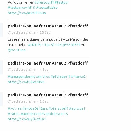
Pcr ou salivaire?
#pfersdorff
#testpcr
#testpcrcovid19
#testsalivaire
https://t.co/axLYEP0x3a
pediatre-online.fr / Dr Arnault Pfersdorff
@pediatreonline
25 Sep
Les premiers signes de la puberté – La Maison des
maternelles
#LMDM
https://t.co/1gEsZoaF29
via
@YouTube
pediatre-online.fr / Dr Arnault Pfersdorff
@pediatreonline
4 Sep
#lamaisondesmaternelles
#pfersdorff
#france2
https://t.co/tTSiaCxtvZ
pediatre-online.fr / Dr Arnault Pfersdorff
@pediatreonline
2 Sep
#votreenfantde0à16ans
#pfersdorff
#europe1
#hatier
#adolescentes
#adolescents
https://t.co/sKyBZesDe1