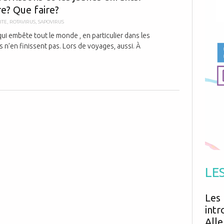
Antibiotiques
re? Que faire?
Médicaments
Fièvre
Asthme
Mort subite
ITE
,
ROTAVIRUS
,
SAPOVIRUS
Génétique
Cardio vasculaire
Neurologie
Grossesse
qui embête tout le monde , en particulier dans les
Chirurgie
Non classé
is n’en finissent pas. Lors de voyages, aussi. À
Comportement
Handicap
Nourrissons
Développement
Hygiène
LE
Les 
intr
Alle