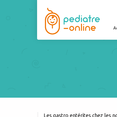
A
Les gastro entérites chez les n