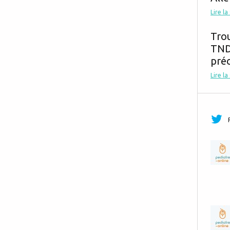
Lire la
Tro
TND,
préc
Lire la