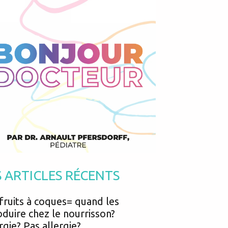
Podcasts
Urgences
Prématurés
Vacances
Protection enfance
Vaccins
Psycho social
Vision
psychologie
Voyages
S ARTICLES RÉCENTS
fruits à coques= quand les
oduire chez le nourrisson?
rgie? Pas allergie?