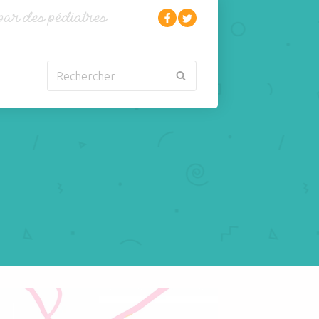
Rechercher
Nouveau-né
Rhumatologie
Obésité
Santé
Oncologie-
Scolarité
Cancérologie
Sexualité
Orl
Sites web
Para-médical
Sommeil
arentalité
Sport
térites chez les nourrissons et les jeunes enfants: qu'est-ce que c'est?
Pédiatrie
Tabagisme Vapotage
Pneumologie
Télémédecine