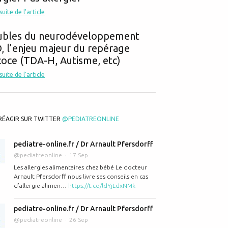
 suite de l'article
ubles du neurodéveloppement
 l’enjeu majeur du repérage
oce (TDA-H, Autisme, etc)
 suite de l'article
RÉAGIR SUR TWITTER
@PEDIATREONLINE
pediatre-online.fr / Dr Arnault Pfersdorff
@pediatreonline
17 Sep
Les allergies alimentaires chez bébé Le docteur
Arnault Pfersdorff nous livre ses conseils en cas
d’allergie alimen…
https://t.co/ldYjLdxNMk
pediatre-online.fr / Dr Arnault Pfersdorff
@pediatreonline
26 Sep