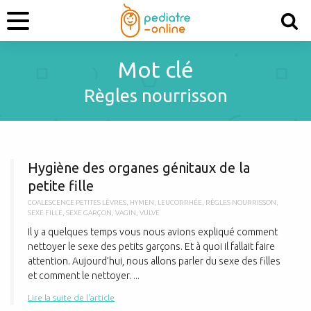
Mot clé
Règles nourrisson
H
Hygiène des organes génitaux de la
petite fille
COALESCENCE PETITES LÈVRES
,
HYMEN
,
LEUCORRHÉE
,
RÈGLES NOURRISSON
,
SEXE FILLE
,
SEXE GARÇON
,
VAGIN
,
VULVE
Il y a quelques temps vous nous avions expliqué comment
nettoyer le sexe des petits garçons. Et à quoi il fallait faire
attention. Aujourd’hui, nous allons parler du sexe des filles
et comment le nettoyer. ...
Lire la suite de l'article