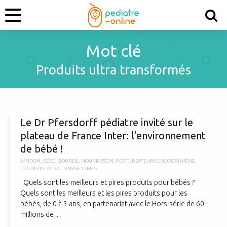
Mot clé
Produits ultra transformés
L
Le Dr Pfersdorff pédiatre invité sur le
plateau de France Inter: l'environnement
de bébé !
AMIDON
,
BÉBÉ
,
GOURDE
,
NOURRISSON
,
PERTURBATEURS ENDOCRINIENS
,
PRODUITS ULTRA TRANSFORMÉS
Quels sont les meilleurs et pires produits pour bébés ?
Quels sont les meilleurs et les pires produits pour les
bébés, de 0 à 3 ans, en partenariat avec le Hors-série de 60
millions de ...