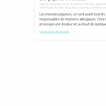
ABEILLE
,
ACARIENS
,
ALLERGIE
,
AOÛTAT
,
ARAIGNÉE
,
BOURDO
MOUSTIQUE
,
PIQÛRES
,
POUX
,
PUCE
,
PUNAISE
,
SCORPION
,
TA
Les insectes piqueurs, ce sont avant tout le
responsables de réactions allergiques. Chez t
provoque une douleur et, au bout de quelques
Lire la suite de l'article