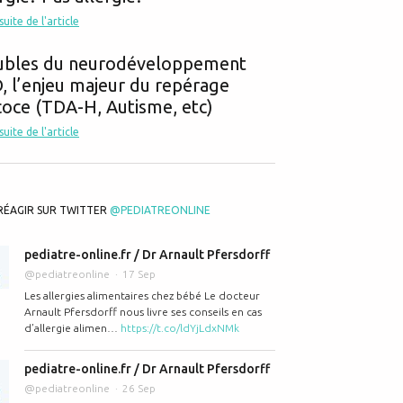
 suite de l'article
ubles du neurodéveloppement
 l’enjeu majeur du repérage
oce (TDA-H, Autisme, etc)
 suite de l'article
RÉAGIR SUR TWITTER
@PEDIATREONLINE
pediatre-online.fr / Dr Arnault Pfersdorff
@pediatreonline
17 Sep
Les allergies alimentaires chez bébé Le docteur
Arnault Pfersdorff nous livre ses conseils en cas
d’allergie alimen…
https://t.co/ldYjLdxNMk
pediatre-online.fr / Dr Arnault Pfersdorff
@pediatreonline
26 Sep