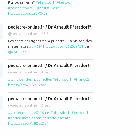
Pcr ou salivaire?
#pfersdorff
#testpcr
#testpcrcovid19
#testsalivaire
https://t.co/axLYEP0x3a
pediatre-online.fr / Dr Arnault Pfersdorff
@pediatreonline
25 Sep
Les premiers signes de la puberté – La Maison des
maternelles
#LMDM
https://t.co/1gEsZoaF29
via
@YouTube
pediatre-online.fr / Dr Arnault Pfersdorff
@pediatreonline
4 Sep
#lamaisondesmaternelles
#pfersdorff
#france2
https://t.co/tTSiaCxtvZ
pediatre-online.fr / Dr Arnault Pfersdorff
@pediatreonline
2 Sep
#votreenfantde0à16ans
#pfersdorff
#europe1
#hatier
#adolescentes
#adolescents
https://t.co/sKyBZesDe1