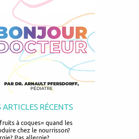
Podcasts
Urgences
Prématurés
Vacances
Protection enfance
Vaccins
Psycho social
Vision
psychologie
Voyages
S ARTICLES RÉCENTS
fruits à coques= quand les
oduire chez le nourrisson?
rgie? Pas allergie?