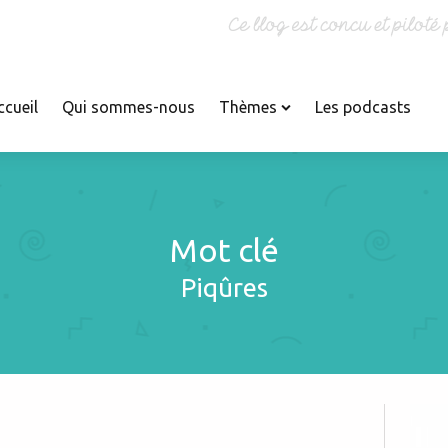
ccueil
Qui sommes-nous
Thèmes
Les podcasts
Mot clé
Croissance
Infections
Accidents
Piqûres
Dents
Insectes
Accouchement
Dermatologie
Jumeaux
Acquisitions
La Maison des
Diabète
Adolescents
Maternelles France 2
Divers
Adoption
Livres
Douleurs
Alimentation
Maladies rares
P
Endocrinologie
Allaitement
Les piqûres d
Maltraitance
Environnement
Allergies
Médias
Etudiants en Médecine