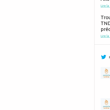
Lire la
Tro
TND,
préc
Lire la