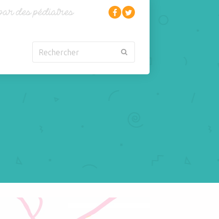
Rechercher
Nouveau-né
Rhumatologie
Obésité
Santé
Oncologie-
Scolarité
Cancérologie
Sexualité
Orl
Sites web
Para-médical
Sommeil
arentalité
Sport
'insectes
Pédiatrie
Tabagisme Vapotage
Pneumologie
Télémédecine