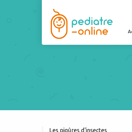
A
Les piqûres d'insectes