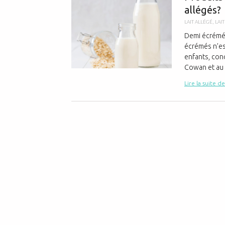
allégés?
LAIT ALLÉGÉ
,
LAI
Demi écrémé?
écrémés n’es
enfants, conc
Cowan et au 
Lire la suite de