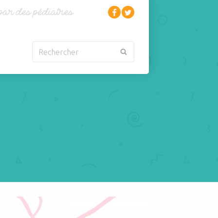
Rechercher
Nouveau-né
Rhumatologie
Obésité
Santé
Oncologie-
Scolarité
Cancérologie
Sexualité
Orl
Sites web
Para-médical
Sommeil
arentalité
Sport
iers pour les enfants: entiers ou allégés?
Pédiatrie
Tabagisme Vapotage
Pneumologie
Télémédecine