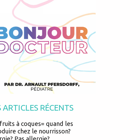
Podcasts
Urgences
Prématurés
Vacances
Protection enfance
Vaccins
Psycho social
Vision
psychologie
Voyages
S ARTICLES RÉCENTS
fruits à coques= quand les
oduire chez le nourrisson?
rgie? Pas allergie?