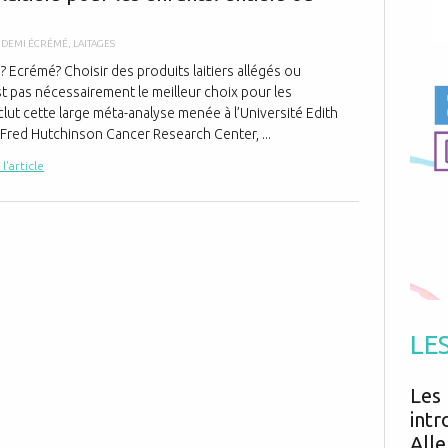
Antibiotiques
Médicaments
Fièvre
Asthme
Mort subite
T DEMI ÉCRÉMÉ
,
LAITAGES
Génétique
Cardio vasculaire
Neurologie
Grossesse
 Ecrémé? Choisir des produits laitiers allégés ou
Chirurgie
Non classé
t pas nécessairement le meilleur choix pour les
Comportement
Handicap
Nourrissons
Développement
lut cette large méta-analyse menée à l’Université Edith
Hygiène
Fred Hutchinson Cancer Research Center, ...
 l'article
LE
Les 
intr
Alle