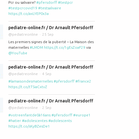
Pcr ou salivaire?
#pfersdorff
#testpcr
#testpcrcovid19
#testsalivaire
https://t.co/axLYEP0x3a
pediatre-online.fr / Dr Arnault Pfersdorff
@pediatreonline
25 Sep
Les premiers signes de la puberté – La Maison des
maternelles
#LMDM
https://t.co/1gEsZoaF29
via
@YouTube
pediatre-online.fr / Dr Arnault Pfersdorff
@pediatreonline
4 Sep
#lamaisondesmaternelles
#pfersdorff
#france2
https://t.co/tTSiaCxtvZ
pediatre-online.fr / Dr Arnault Pfersdorff
@pediatreonline
2 Sep
#votreenfantde0à16ans
#pfersdorff
#europe1
#hatier
#adolescentes
#adolescents
https://t.co/sKyBZesDe1