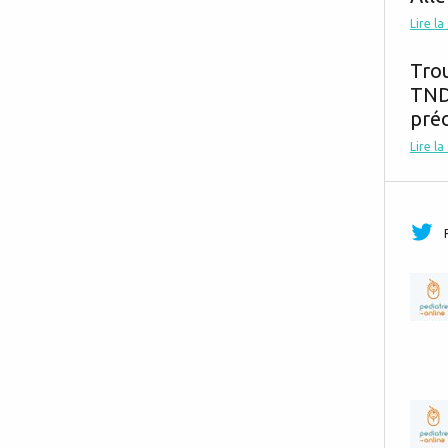
Lire la
Tro
TND,
préc
Lire la