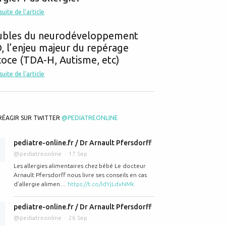
 suite de l'article
ubles du neurodéveloppement
 l’enjeu majeur du repérage
oce (TDA-H, Autisme, etc)
 suite de l'article
RÉAGIR SUR TWITTER
@PEDIATREONLINE
pediatre-online.fr / Dr Arnault Pfersdorff
@pediatreonline
17 Sep
Les allergies alimentaires chez bébé Le docteur
Arnault Pfersdorff nous livre ses conseils en cas
d’allergie alimen…
https://t.co/ldYjLdxNMk
pediatre-online.fr / Dr Arnault Pfersdorff
@pediatreonline
26 Sep