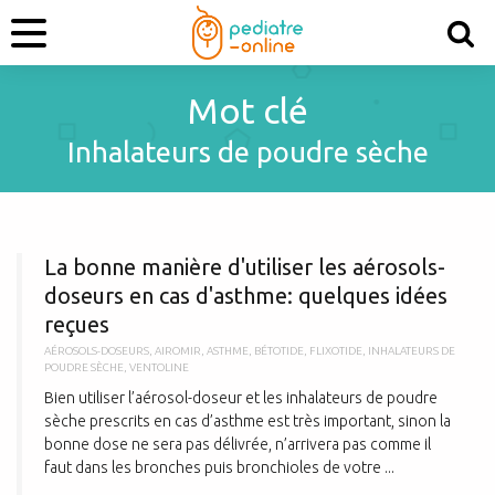
Mot clé
Inhalateurs de poudre sèche
L
La bonne manière d'utiliser les aérosols-
doseurs en cas d'asthme: quelques idées
reçues
AÉROSOLS-DOSEURS
,
AIROMIR
,
ASTHME
,
BÉTOTIDE
,
FLIXOTIDE
,
INHALATEURS DE
POUDRE SÈCHE
,
VENTOLINE
Bien utiliser l’aérosol-doseur et les inhalateurs de poudre
sèche prescrits en cas d’asthme est très important, sinon la
bonne dose ne sera pas délivrée, n’arrivera pas comme il
faut dans les bronches puis bronchioles de votre ...