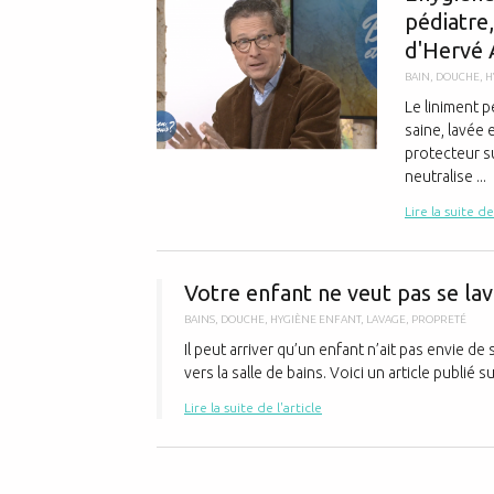
pédiatre,
d'Hervé 
BAIN
,
DOUCHE
,
H
Le liniment p
saine, lavée 
protecteur su
neutralise ...
Lire la suite de
Votre enfant ne veut pas se lav
BAINS
,
DOUCHE
,
HYGIÈNE ENFANT
,
LAVAGE
,
PROPRETÉ
Il peut arriver qu’un enfant n’ait pas envie de
vers la salle de bains. Voici un article publié s
Lire la suite de l'article