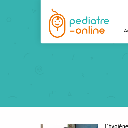
A
L'hygiène