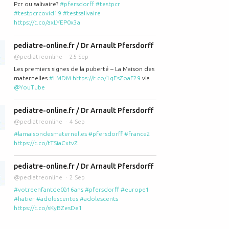
Pcr ou salivaire?
#pfersdorff
#testpcr
#testpcrcovid19
#testsalivaire
https://t.co/axLYEP0x3a
pediatre-online.fr / Dr Arnault Pfersdorff
@pediatreonline
25 Sep
Les premiers signes de la puberté – La Maison des
maternelles
#LMDM
https://t.co/1gEsZoaF29
via
@YouTube
pediatre-online.fr / Dr Arnault Pfersdorff
@pediatreonline
4 Sep
#lamaisondesmaternelles
#pfersdorff
#france2
https://t.co/tTSiaCxtvZ
pediatre-online.fr / Dr Arnault Pfersdorff
@pediatreonline
2 Sep
#votreenfantde0à16ans
#pfersdorff
#europe1
#hatier
#adolescentes
#adolescents
https://t.co/sKyBZesDe1