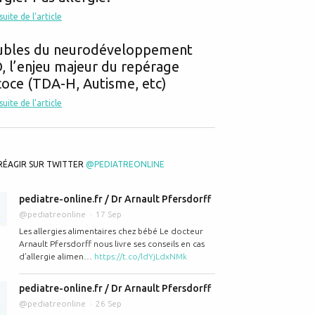
 suite de l'article
ubles du neurodéveloppement
 l’enjeu majeur du repérage
oce (TDA-H, Autisme, etc)
 suite de l'article
RÉAGIR SUR TWITTER
@PEDIATREONLINE
pediatre-online.fr / Dr Arnault Pfersdorff
@pediatreonline
17 Sep
Les allergies alimentaires chez bébé Le docteur
Arnault Pfersdorff nous livre ses conseils en cas
d’allergie alimen…
https://t.co/ldYjLdxNMk
pediatre-online.fr / Dr Arnault Pfersdorff
@pediatreonline
26 Sep