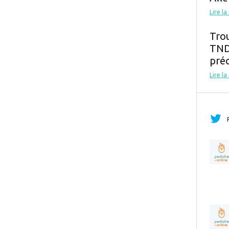
Lire la
Tro
TND,
préc
Lire la