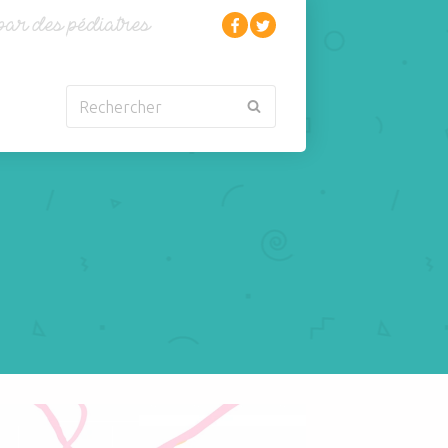
Rechercher
Nouveau-né
Rhumatologie
Obésité
Santé
Oncologie-
Scolarité
Cancérologie
Sexualité
Orl
Sites web
Para-médical
Sommeil
arentalité
Sport
 enfants: le Dr Pfersdorff pédiatre, sur France 3 Grand Est, Invité d'Her
Pédiatrie
Tabagisme Vapotage
Pneumologie
Télémédecine