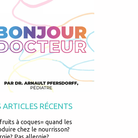
Podcasts
Urgences
Prématurés
Vacances
Protection enfance
Vaccins
Psycho social
Vision
psychologie
Voyages
ne veut pas se laver?
S ARTICLES RÉCENTS
fruits à coques= quand les
oduire chez le nourrisson?
rgie? Pas allergie?