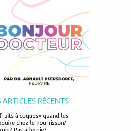
Podcasts
Urgences
Prématurés
Vacances
Protection enfance
Vaccins
Psycho social
Vision
psychologie
Voyages
S ARTICLES RÉCENTS
fruits à coques= quand les
oduire chez le nourrisson?
rgie? Pas allergie?