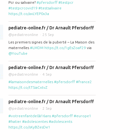
Pcr ou salivaire?
#pfersdorff
#testpcr
#testpcrcovid19
#testsalivaire
https://t.co/axLYEP0x3a
pediatre-online.fr / Dr Arnault Pfersdorff
@pediatreonline
25 Sep
Les premiers signes de la puberté – La Maison des
maternelles
#LMDM
https://t.co/1gEsZoaF29
via
@YouTube
pediatre-online.fr / Dr Arnault Pfersdorff
@pediatreonline
4 Sep
#lamaisondesmaternelles
#pfersdorff
#france2
https://t.co/tTSiaCxtvZ
pediatre-online.fr / Dr Arnault Pfersdorff
@pediatreonline
2 Sep
#votreenfantde0à16ans
#pfersdorff
#europe1
#hatier
#adolescentes
#adolescents
https://t.co/sKyBZesDe1