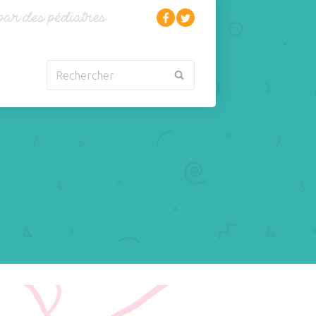
Rechercher
Nouveau-né
Rhumatologie
Obésité
Santé
Oncologie-
Scolarité
Cancérologie
Sexualité
Orl
Sites web
Para-médical
Sommeil
arentalité
Sport
llution atmosphérique
Pédiatrie
Tabagisme Vapotage
Pneumologie
Télémédecine