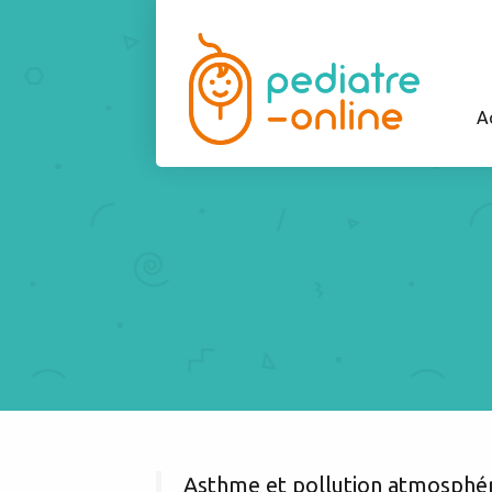
A
Asthme et pollution atmosphé