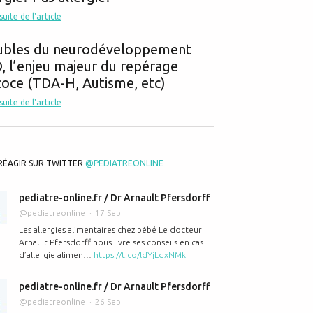
 suite de l'article
ubles du neurodéveloppement
 l’enjeu majeur du repérage
oce (TDA-H, Autisme, etc)
 suite de l'article
RÉAGIR SUR TWITTER
@PEDIATREONLINE
pediatre-online.fr / Dr Arnault Pfersdorff
@pediatreonline
17 Sep
Les allergies alimentaires chez bébé Le docteur
Arnault Pfersdorff nous livre ses conseils en cas
d’allergie alimen…
https://t.co/ldYjLdxNMk
pediatre-online.fr / Dr Arnault Pfersdorff
@pediatreonline
26 Sep