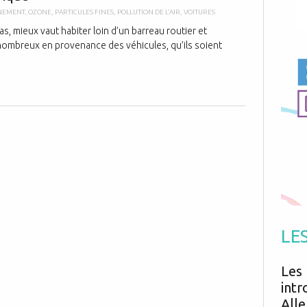
Antibiotiques
Médicaments
NEMENT
,
OZONE
,
PARTICULES FINES
,
POLLUTION DE L'AIR
,
VOITURES
Fièvre
Asthme
Mort subite
s, mieux vaut habiter loin d’un barreau routier et
Génétique
Cardio vasculaire
Neurologie
 nombreux en provenance des véhicules, qu’ils soient
Grossesse
Chirurgie
Non classé
Comportement
Handicap
Nourrissons
Développement
Hygiène
LE
Les 
intr
Alle