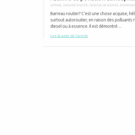
ASTHME
,
DIOXYDE D'AZOTE
,
DIOXYDE DE SOUFRE
,
ENVIRON
Barreau routier? C’est une chose acquise, héla
surtout autoroutier, en raison des polluants
diesel ou à essence. Il est démontré ...
Lire la suite de l'article