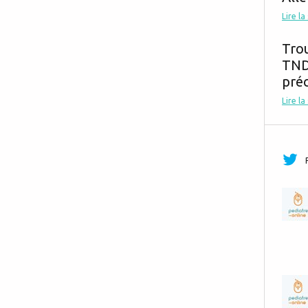
Lire la
Tro
TND,
préc
Lire la