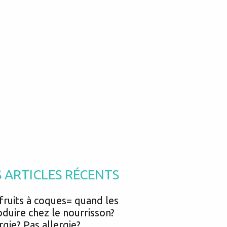
Podcasts
Urgences
Prématurés
Vacances
Protection enfance
Vaccins
Psycho social
Vision
psychologie
Voyages
S ARTICLES RÉCENTS
fruits à coques= quand les
oduire chez le nourrisson?
rgie? Pas allergie?