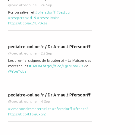
@pediatreonline
26 Sep
Pcr ou salivaire?
#pfersdorff
#testpcr
#testpcrcovid19
#testsalivaire
https://t.co/axLYEP0x3a
pediatre-online.fr / Dr Arnault Pfersdorff
@pediatreonline
25 Sep
Les premiers signes de la puberté – La Maison des
maternelles
#LMDM
https://t.co/1gEsZoaF29
via
@YouTube
pediatre-online.fr / Dr Arnault Pfersdorff
@pediatreonline
4 Sep
#lamaisondesmaternelles
#pfersdorff
#france2
https://t.co/tTSiaCxtvZ