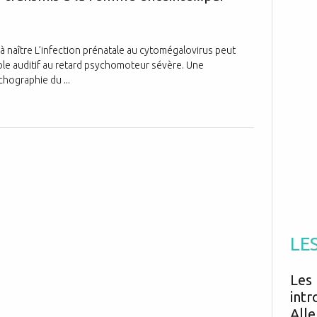
Antibiotiques
Médicaments
Fièvre
Asthme
Mort subite
Génétique
Cardio vasculaire
Neurologie
Grossesse
à naître L’infection prénatale au cytomégalovirus peut
Chirurgie
Non classé
uble auditif au retard psychomoteur sévère. Une
Comportement
Handicap
Nourrissons
Développement
chographie du ...
Hygiène
LE
Les 
intr
Alle