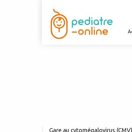
A
Gare au cytomégalovirus (CMV) 