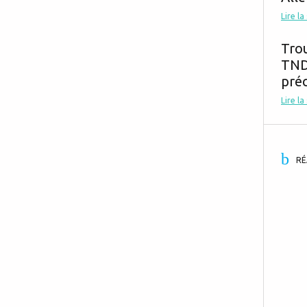
Lire la
Tro
TND,
préc
Lire la
RÉ