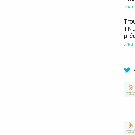
Lire la
Tro
TND,
préc
Lire la