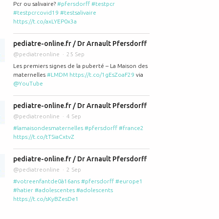
Pcr ou salivaire?
#pfersdorff
#testpcr
#testpcrcovid19
#testsalivaire
https://t.co/axLYEP0x3a
pediatre-online.fr / Dr Arnault Pfersdorff
@pediatreonline
25 Sep
Les premiers signes de la puberté – La Maison des
maternelles
#LMDM
https://t.co/1gEsZoaF29
via
@YouTube
pediatre-online.fr / Dr Arnault Pfersdorff
@pediatreonline
4 Sep
#lamaisondesmaternelles
#pfersdorff
#france2
https://t.co/tTSiaCxtvZ
pediatre-online.fr / Dr Arnault Pfersdorff
@pediatreonline
2 Sep
#votreenfantde0à16ans
#pfersdorff
#europe1
#hatier
#adolescentes
#adolescents
https://t.co/sKyBZesDe1