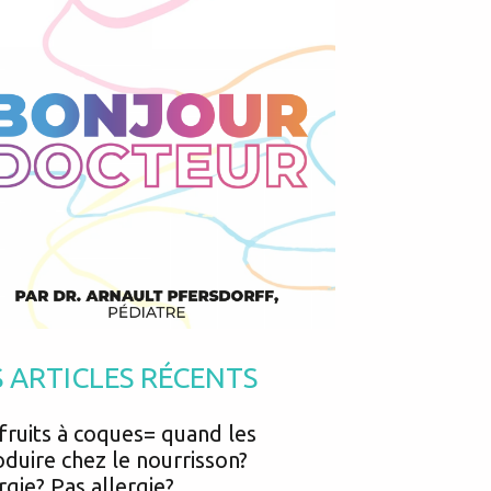
Podcasts
Urgences
Prématurés
Vacances
Protection enfance
Vaccins
Psycho social
Vision
psychologie
Voyages
S ARTICLES RÉCENTS
fruits à coques= quand les
oduire chez le nourrisson?
rgie? Pas allergie?