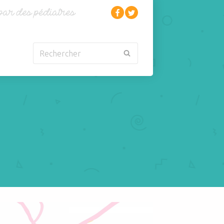
Rechercher
Nouveau-né
Rhumatologie
Obésité
Santé
Oncologie-
Scolarité
Cancérologie
Sexualité
Orl
Sites web
Para-médical
Sommeil
arentalité
Sport
5 sur les bébés avec le Dr Arnault Pfersdorff
Pédiatrie
Tabagisme Vapotage
Pneumologie
Télémédecine