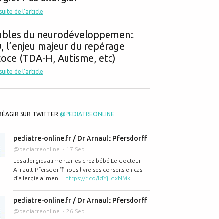
 suite de l'article
ubles du neurodéveloppement
 l’enjeu majeur du repérage
oce (TDA-H, Autisme, etc)
 suite de l'article
RÉAGIR SUR TWITTER
@PEDIATREONLINE
pediatre-online.fr / Dr Arnault Pfersdorff
@pediatreonline
17 Sep
Les allergies alimentaires chez bébé Le docteur
Arnault Pfersdorff nous livre ses conseils en cas
d’allergie alimen…
https://t.co/ldYjLdxNMk
pediatre-online.fr / Dr Arnault Pfersdorff
@pediatreonline
26 Sep