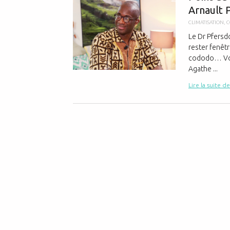
Arnault 
CLIMATISATION
,
C
Le Dr Pfersdo
rester fenêtr
cododo… Voir 
Agathe ...
Lire la suite de