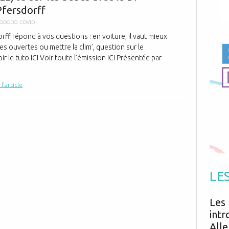
Antibiotiques
Pfersdorff
Médicaments
Fièvre
Asthme
Mort subite
ODODO
,
COVID
Génétique
Cardio vasculaire
Neurologie
Grossesse
rff répond à vos questions : en voiture, il vaut mieux
Chirurgie
Non classé
es ouvertes ou mettre la clim’, question sur le
Comportement
Handicap
Nourrissons
Développement
le tuto ICI Voir toute l’émission ICI Présentée par
Hygiène
 l'article
LE
Les 
intr
Alle