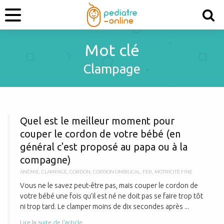
Mot clé
Clampage
Q
Quel est le meilleur moment pour
couper le cordon de votre bébé (en
général c'est proposé au papa ou à la
compagne)
ANÉMIE
,
CLAMPAGE
,
CORDON
,
CORDON OMBILICAL
,
FER
,
MOTRICITÉ FINE
Vous ne le savez peut-être pas, mais couper le cordon de
votre bébé une fois qu’il est né ne doit pas se faire trop tôt
ni trop tard. Le clamper moins de dix secondes après ...
Lire la suite de l'article