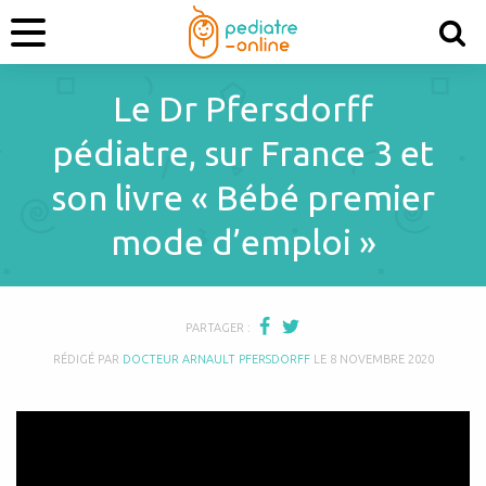
Le Dr Pfersdorff
pédiatre, sur France 3 et
son livre « Bébé premier
mode d’emploi »
PARTAGER :
RÉDIGÉ PAR
DOCTEUR ARNAULT PFERSDORFF
LE
8 NOVEMBRE 2020