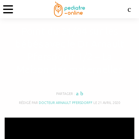
Point du 21/04 sur les
bébés avec le Dr Arnault
Pfersdorff 1/2 – La
Maison des maternelles
PARTAGER :
RÉDIGÉ PAR
DOCTEUR ARNAULT PFERSDORFF
LE
21 AVRIL 2020