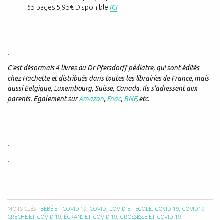
65 pages 5,95€ Disponible
ICI
.
C’est désormais 4 livres du Dr Pfersdorff pédiatre, qui sont édités
chez Hachette et distribués dans toutes les librairies de France, mais
aussi Belgique, Luxembourg, Suisse, Canada. Ils s’adressent aux
parents. Egalement sur
Amazon
,
Fnac
,
BNF
, etc.
.
.
MOTS CLÉS :
BÉBÉ ET COVID-19
,
COVID
,
COVID ET ECOLE
,
COVID-19
,
COVID19
,
CRÈCHE ET COVID-19
,
ÉCRANS ET COVID-19
,
GROSSESSE ET COVID-19