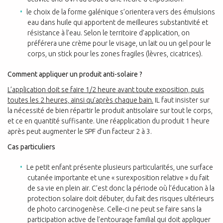
le choix de la forme galénique s’orientera vers des émulsions
eau dans huile qui apportent de meilleures substantivité et
résistance à l’eau. Selon le territoire d’application, on
préférera une crème pour le visage, un lait ou un gel pour le
corps, un stick pour les zones fragiles (lèvres, cicatrices).
Comment appliquer un produit anti-solaire ?
L’application doit se faire 1/2 heure avant toute exposition, puis
toutes les 2 heures, ainsi qu’après chaque bain.
IL faut insister sur
la nécessité de bien répartir le produit antisolaire sur tout le corps,
et ce en quantité suffisante. Une réapplication du produit 1 heure
après peut augmenter le SPF d’un facteur 2 à 3.
Cas particuliers
Le petit enfant présente plusieurs particularités, une surface
cutanée importante et une « surexposition relative » du fait
de sa vie en plein air. C’est donc la période où l’éducation à la
protection solaire doit débuter, du fait des risques ultérieurs
de photo carcinogenèse. Celle-ci ne peut se faire sans la
participation active de l’entourage familial qui doit appliquer