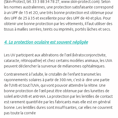
(Skin-Protect, tél. 33 3 88 34 78 27, www.skin-protect.com). Selon
les normes australiennes, une protection satisfaisante correspond
à un UPF de 15 et 2O, une très bonne protection est obtenue pour
des UPF de 25 à 35 et excellente pour des UPF de 40 et plus. Pour
obtenir une bonne protection par les vêtements, il faut utiliser des
tissus à mailles serrées, teints ou imprimés, portés lâches et secs.
4. La protection oculaire est souvent négligée
Les UV participent aux altérations de l’œil (kératoconjonctivite,
cataracte, rétinopathie) et chez certains modèles animaux, les UVA
peuvent déclencher la survenue de mélanomes ophtalmiques.
Contrairement à l’adulte, le cristallin de l’enfant transmet les
rayonnements solaires à partir de 300 nm, c’est-à- dire une partie
de l’UVB et tout l’UVA, qui vont pouvoir atteindre la rétine. Une
bonne protection de l’œil peut être obtenue par des lunettes de
soleil anti-UVB et anti-WA. La protection par les lentilles de contact
est rarement quantifiée par les fabricants mais elle est en général
bonne. Les lentilles dures sont insuffisantes, car elles ne couvrent
pas toute la cornée