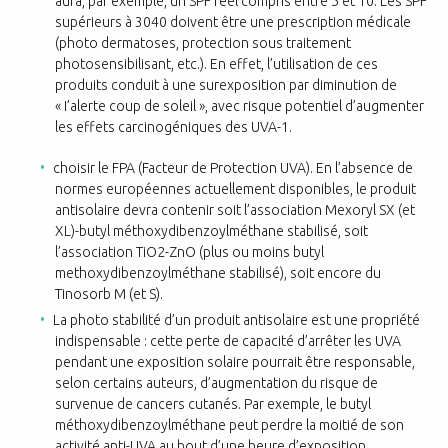
aura, par exemple, un SPF réel compris entre 5 et 10. Les SPF
supérieurs à 3040 doivent être une prescription médicale
(photo dermatoses, protection sous traitement
photosensibilisant, etc.). En effet, l’utilisation de ces
produits conduit à une surexposition par diminution de
« I’alerte coup de soleil », avec risque potentiel d’augmenter
les effets carcinogéniques des UVA-1.
choisir le FPA (Facteur de Protection UVA). En l’absence de
normes européennes actuellement disponibles, le produit
antisolaire devra contenir soit l’association Mexoryl SX (et
XL)-butyl méthoxydibenzoylméthane stabilisé, soit
l’association TiO2-ZnO (plus ou moins butyl
methoxydibenzoylméthane stabilisé), soit encore du
Tinosorb M (et S).
La photo stabilité d’un produit antisolaire est une propriété
indispensable : cette perte de capacité d’arrêter les UVA
pendant une exposition solaire pourrait être responsable,
selon certains auteurs, d’augmentation du risque de
survenue de cancers cutanés. Par exemple, le butyl
méthoxydibenzoylméthane peut perdre la moitié de son
activité anti-UVA au bout d’une heure d’exposition.