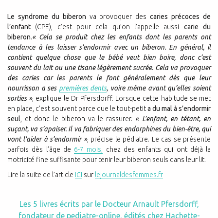
Le syndrome du biberon
va provoquer des
caries précoces de
l’enfant
(CPE), c’est pour cela qu’on l’appelle aussi
carie du
biberon
.
« Cela se produit chez les enfants dont les parents ont
tendance à les laisser s’endormir avec un biberon. En général, il
contient quelque chose que le bébé veut bien boire, donc c’est
souvent
du lait ou une tisane légèrement sucrée
. Cela va provoquer
des caries car les parents le font généralement dès que leur
nourrisson a ses
premières dents
, voire même avant qu’elles soient
sorties »
, explique le Dr Pfersdorff. Lorsque cette habitude se met
en place, c’est souvent parce que le tout-petit
a du mal à s’endormir
seul
, et donc le biberon va le rassurer.
« L’enfant, en tétant, en
suçant, va s’apaiser. Il va fabriquer des endorphines du bien-être, qui
vont l’aider à s’endormir »
, précise le pédiatre. Le cas se présente
parfois dès l’âge de
6-7 mois,
chez des enfants qui ont déjà la
motricité fine suffisante pour tenir leur biberon seuls dans leur lit.
Lire la suite de l’article
ICI
sur
lejournaldesfemmes.fr
Les 5 livres écrits par le Docteur Arnault Pfersdorff,
fondateur de pediatre-online, édités chez Hachette-