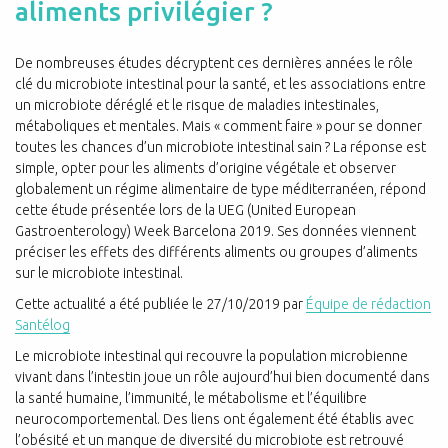
aliments privilégier ?
De nombreuses études décryptent ces dernières années le rôle
clé du microbiote intestinal pour la santé, et les associations entre
un microbiote déréglé et le risque de maladies intestinales,
métaboliques et mentales. Mais « comment faire » pour se donner
toutes les chances d’un microbiote intestinal sain ? La réponse est
simple, opter pour les aliments d’origine végétale et observer
globalement un régime alimentaire de type méditerranéen, répond
cette étude présentée lors de la UEG (United European
Gastroenterology) Week Barcelona 2019. Ses données viennent
préciser les effets des différents aliments ou groupes d’aliments
sur le microbiote intestinal.
Cette actualité a été publiée le
27/10/2019
par
Équipe de rédaction
Santélog
Le microbiote intestinal qui recouvre la population microbienne
vivant dans l’intestin joue un rôle aujourd’hui bien documenté dans
la santé humaine, l’immunité, le métabolisme et l’équilibre
neurocomportemental. Des liens ont également été établis avec
l’obésité et un manque de diversité du microbiote est retrouvé