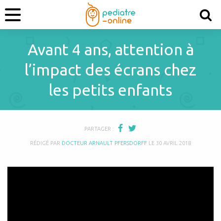
Avant 4 ans, attention à
l’impact des écrans chez
les petits enfants
PARTAGER :
RÉDIGÉ PAR
DOCTEUR ARNAULT PFERSDORFF
LE
30 AVRIL 2018