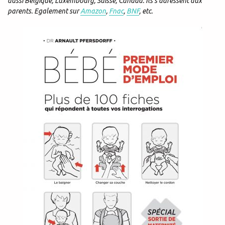
aussi Belgique, Luxembourg, Suisse, Canada. Ils s’adressent aux
parents. Egalement sur
Amazon
,
Fnac
,
BNF
, etc.