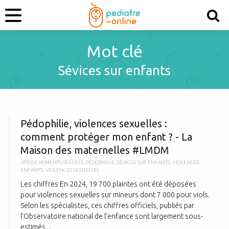
Mot clé
Sévices sur enfants
P
Pédophilie, violences sexuelles :
comment protéger mon enfant ? - La
Maison des maternelles #LMDM
ATTOUCHEMENTS SEXUELS
,
PÉDOPHILIE
,
SÉVICES SUR ENFANTS
,
VIOLENCES
ENFANTS
,
VIOLENCES SEXUELLES
Les chiffres En 2024, 19 700 plaintes ont été déposées
pour violences sexuelles sur mineurs dont 7 000 pour viols.
Selon les spécialistes, ces chiffres officiels, publiés par
l’Observatoire national de l’enfance sont largement sous-
estimés ...