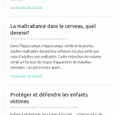
Lire la suite de l'article
L
La maltraitance dans le cerveau, quel
devenir?
MALTRAITANCE
,
SÉVICES
,
SÉVICES SUR ENFANTS
Dans l’hippocampe L’hippocampe cérébral de jeunes
adultes maltraités durant leur enfance est plus petit que
celui d’adultes non maltraités. Cette réduction du volume
serait un facteur de risque d’apparition de maladies
mentales. Les personnes ayant ...
Lire la suite de l'article
P
Protéger et défendre les enfants
victimes
PROTECTION ENFANCE
,
SÉVICES SUR ENFANTS
,
VICTIMES
Enfance et Partage: leur page d’accueil… « Depuis plus de