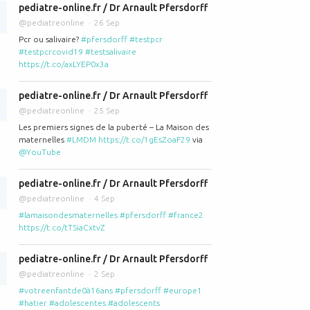
pediatre-online.fr / Dr Arnault Pfersdorff
@pediatreonline
26 Sep
Pcr ou salivaire?
#pfersdorff
#testpcr
#testpcrcovid19
#testsalivaire
https://t.co/axLYEP0x3a
pediatre-online.fr / Dr Arnault Pfersdorff
@pediatreonline
25 Sep
Les premiers signes de la puberté – La Maison des
maternelles
#LMDM
https://t.co/1gEsZoaF29
via
@YouTube
pediatre-online.fr / Dr Arnault Pfersdorff
@pediatreonline
4 Sep
#lamaisondesmaternelles
#pfersdorff
#france2
https://t.co/tTSiaCxtvZ
pediatre-online.fr / Dr Arnault Pfersdorff
@pediatreonline
2 Sep
#votreenfantde0à16ans
#pfersdorff
#europe1
#hatier
#adolescentes
#adolescents