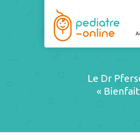
A
Le Dr Pfers
« Bienfai