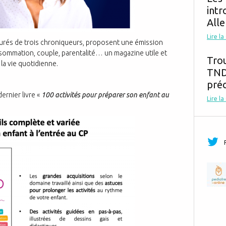
intr
Alle
Lire la
ourés de trois chroniqueurs, proposent une émission
onsommation, couple, parentalité… un magazine utile et
Tro
la vie quotidienne.
TND,
préc
ernier livre «
100 activités pour préparer son enfant au
Lire la