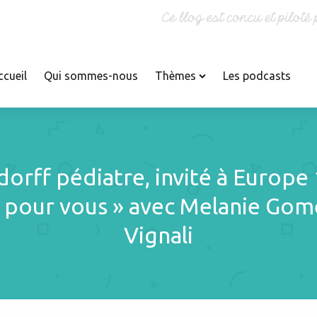
ccueil
Qui sommes-nous
Thèmes
Les podcasts
dorff pédiatre, invité à Europe 
Croissance
Infections
Accidents
t pour vous » avec Melanie Gome
Dents
Insectes
Accouchement
Dermatologie
Jumeaux
Acquisitions
Vignali
La Maison des
Diabète
Adolescents
Maternelles France 2
Divers
Adoption
Livres
Douleurs
Alimentation
Maladies rares
P
Endocrinologie
Allaitement
Maltraitance
Environnement
Allergies
Médias
Etudiants en Médecine