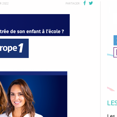
Antibiotiques
R 2022
PARTAGER :
Médicaments
Fièvre
Asthme
Mort subite
Génétique
Cardio vasculaire
Neurologie
Grossesse
Chirurgie
Non classé
Comportement
Handicap
Nourrissons
Développement
Hygiène
LE
Les 