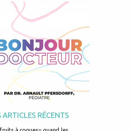
Podcasts
Urgences
Prématurés
Vacances
Protection enfance
Vaccins
Psycho social
Vision
psychologie
Voyages
S ARTICLES RÉCENTS
fruits à coques= quand les