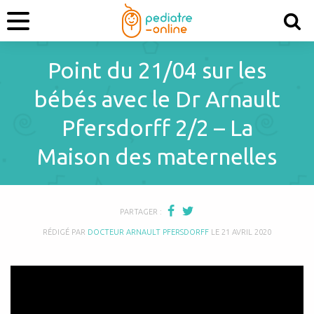
Point du 21/04 sur les
bébés avec le Dr Arnault
Pfersdorff 2/2 – La
Maison des maternelles
PARTAGER :
RÉDIGÉ PAR
DOCTEUR ARNAULT PFERSDORFF
LE
21 AVRIL 2020