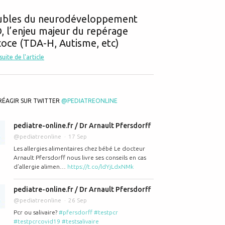
ubles du neurodéveloppement
 l’enjeu majeur du repérage
oce (TDA-H, Autisme, etc)
 suite de l'article
RÉAGIR SUR TWITTER
@PEDIATREONLINE
pediatre-online.fr / Dr Arnault Pfersdorff
@pediatreonline
17 Sep
Les allergies alimentaires chez bébé Le docteur
Arnault Pfersdorff nous livre ses conseils en cas
d’allergie alimen…
https://t.co/ldYjLdxNMk
pediatre-online.fr / Dr Arnault Pfersdorff
@pediatreonline
26 Sep
Pcr ou salivaire?
#pfersdorff
#testpcr
#testpcrcovid19
#testsalivaire