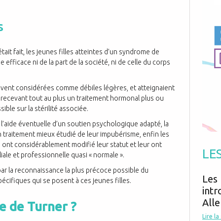
Antibiotiques
Médicaments
Fièvre
Asthme
Mort subite
Génétique
s
Cardio vasculaire
Neurologie
Grossesse
Chirurgie
Non classé
Comportement
Handicap
it fait, les jeunes filles atteintes d’un syndrome de
Nourrissons
Développement
Hygiène
 efficace ni de la part de la société, ni de celle du corps
souvent considérées comme débiles légères, et atteignaient
e, recevant tout au plus un traitement hormonal plus ou
ble sur la stérilité associée.
 l’aide éventuelle d’un soutien psychologique adapté, la
un traitement mieux étudié de leur impubérisme, enfin les
 ont considérablement modifié leur statut et leur ont
LE
liale et professionnelle quasi « normale ».
r la reconnaissance la plus précoce possible du
Les 
cifiques qui se posent à ces jeunes filles.
intr
Alle
e de Turner ?
Lire la