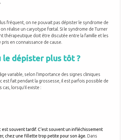
,
 plus fréquent, on ne pouvait pas dépister le syndrome de
n, on réalise un caryotype fœtal. Si le syndrome de Turner
t thérapeutique doit être discutée entre la famille et les
tre pris en connaissance de cause.
 le dépister plus tôt ?
âge variable, selon l’importance des signes cliniques
 est fait pendant la grossesse, il est parfois possible de
cas, lorsqu’il existe :
c est souvent tardif. C’est souvent un infléchissement
er, chez une fillette trop petite pour son âge.
Dans