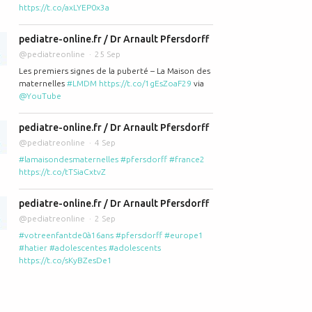
https://t.co/axLYEP0x3a
pediatre-online.fr / Dr Arnault Pfersdorff
@pediatreonline
25 Sep
Les premiers signes de la puberté – La Maison des
maternelles
#LMDM
https://t.co/1gEsZoaF29
via
@YouTube
pediatre-online.fr / Dr Arnault Pfersdorff
@pediatreonline
4 Sep
#lamaisondesmaternelles
#pfersdorff
#france2
https://t.co/tTSiaCxtvZ
pediatre-online.fr / Dr Arnault Pfersdorff
@pediatreonline
2 Sep
#votreenfantde0à16ans
#pfersdorff
#europe1
#hatier
#adolescentes
#adolescents
https://t.co/sKyBZesDe1