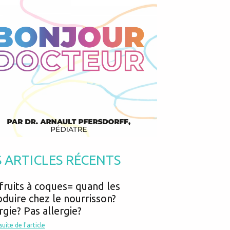
Podcasts
Urgences
Prématurés
Vacances
Protection enfance
Vaccins
Psycho social
Vision
psychologie
Voyages
S ARTICLES RÉCENTS
fruits à coques= quand les
oduire chez le nourrisson?
rgie? Pas allergie?
 suite de l'article