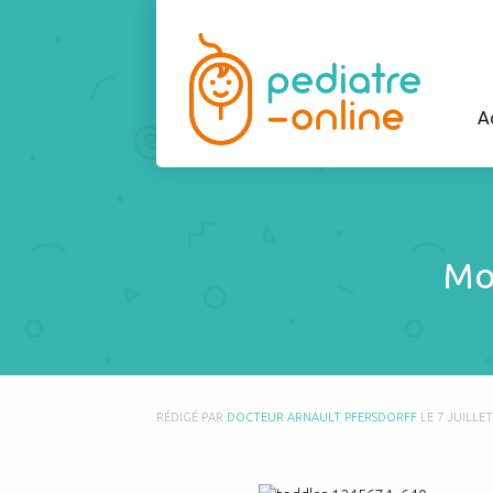
A
Mo
RÉDIGÉ PAR
DOCTEUR ARNAULT PFERSDORFF
LE
7 JUILLET