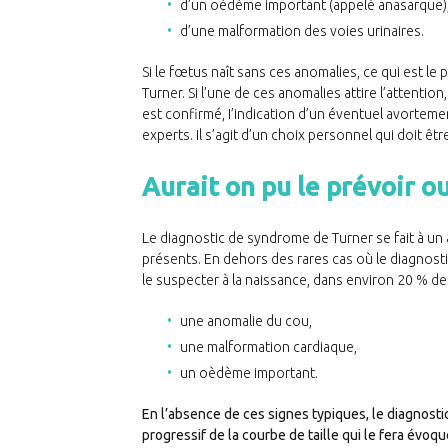
d’un oèdème important (appelé anasarque)
d’une malformation des voies urinaires.
Si le fœtus naît sans ces anomalies, ce qui est le
Turner. Si l’une de ces anomalies attire l’attentio
est confirmé, I’indication d’un éventuel avortemen
experts. Il s’agit d’un choix personnel qui doit ê
Aurait on pu le prévoir ou
Le diagnostic de syndrome de Turner se fait à un 
présents. En dehors des rares cas où le diagnostic
le suspecter à la naissance, dans environ 20 % des 
une anomalie du cou,
une malformation cardiaque,
un oèdème important.
En l’absence de ces signes typiques, le diagnosti
progressif de la courbe de taille qui le fera évoqu