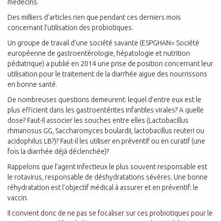
médecins.
Des milliers d’articles rien que pendant ces derniers mois
concernant l’utilisation des probiotiques.
Un groupe de travail d’une société savante (ESPGHAN= Société
européenne de gastroentérologie, hépatologie et nutrition
pédiatrique) a publié en 2014 une prise de position concernant leur
utilisation pour le traitement de la diarrhée aigue des nourrissons
en bonne santé.
De nombreuses questions demeurent: lequel d’entre eux est le
plus efficient dans les gastroentérites infantiles virales? A quelle
dose? Faut-il associer les souches entre elles (Lactobacillus
rhmanosus GG, Saccharomyces boulardii, lactobacillus reuteri ou
acidophilus LB?)? Faut-il les utiliser en préventif ou en curatif (une
fois la diarrhée déjà déclenchée)?
Rappelons que l’agent infectieux le plus souvent responsable est
le rotavirus, responsable de déshydratations sévères. Une bonne
réhydratation est l’objectif médical à assurer et en préventif: le
vaccin.
Il convient donc de ne pas se focaliser sur ces probiotiques pour le