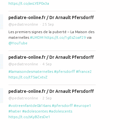
https://t.co/axLYEP0x3a
pediatre-online.fr / Dr Arnault Pfersdorff
@pediatreonline
25 Sep
Les premiers signes de la puberté – La Maison des
maternelles
#LMDM
https://t.co/1gEsZoaF29
via
@YouTube
pediatre-online.fr / Dr Arnault Pfersdorff
@pediatreonline
4 Sep
#lamaisondesmaternelles
#pfersdorff
#france2
https://t.co/tTSiaCxtvZ
pediatre-online.fr / Dr Arnault Pfersdorff
@pediatreonline
2 Sep
#votreenfantde0à16ans
#pfersdorff
#europe1
#hatier
#adolescentes
#adolescents
https://t.co/sKyBZesDe1