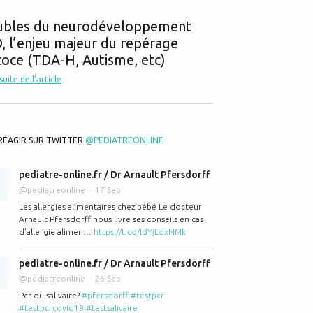
ubles du neurodéveloppement
 l’enjeu majeur du repérage
oce (TDA-H, Autisme, etc)
 suite de l'article
RÉAGIR SUR TWITTER
@PEDIATREONLINE
pediatre-online.fr / Dr Arnault Pfersdorff
@pediatreonline
17 Sep
Les allergies alimentaires chez bébé Le docteur
Arnault Pfersdorff nous livre ses conseils en cas
d’allergie alimen…
https://t.co/ldYjLdxNMk
pediatre-online.fr / Dr Arnault Pfersdorff
@pediatreonline
26 Sep
Pcr ou salivaire?
#pfersdorff
#testpcr
#testpcrcovid19
#testsalivaire