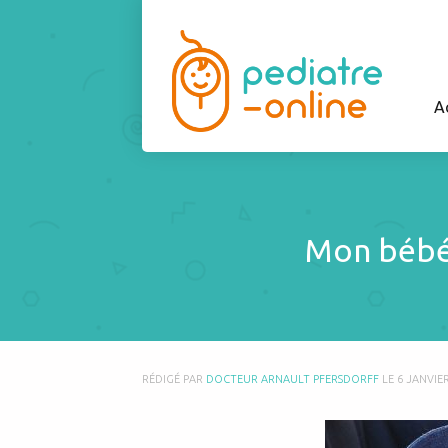
A
Mon bébé 
RÉDIGÉ PAR
DOCTEUR ARNAULT PFERSDORFF
LE
6 JANVIE