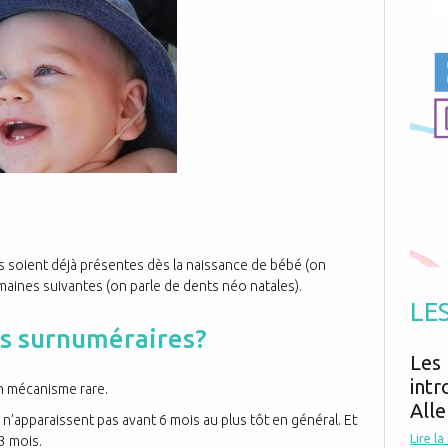
Antibiotiques
Médicaments
Fièvre
Asthme
Mort subite
Génétique
Cardio vasculaire
Neurologie
Grossesse
Chirurgie
Non classé
Comportement
Handicap
Nourrissons
Développement
Hygiène
urs soient déjà présentes dès la naissance de bébé (on
maines suivantes (on parle de dents néo natales).
LE
s surnuméraires?
Les 
intr
n mécanisme rare.
Alle
 n’apparaissent pas avant 6 mois au plus tôt en général. Et
Lire la
3 mois.