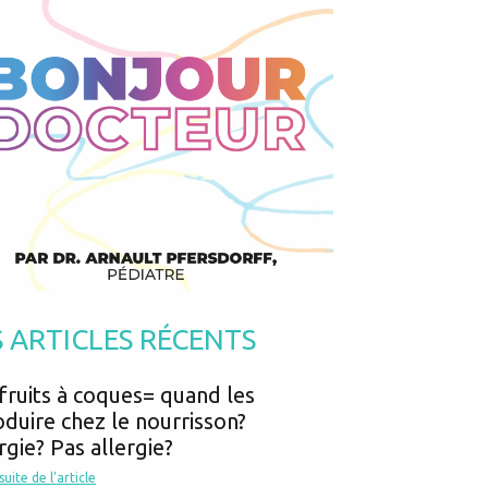
Podcasts
Urgences
Prématurés
Vacances
Protection enfance
Vaccins
Psycho social
Vision
psychologie
Voyages
S ARTICLES RÉCENTS
fruits à coques= quand les
oduire chez le nourrisson?
rgie? Pas allergie?
 suite de l'article