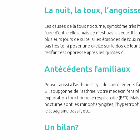
La nuit, la toux, l’angoiss
Les causes de la toux nocturne, symptôme très f
l’une d’entre elles, mais ce n’est pas la seule. Il f
plusieurs jours de suite, si les épisodes de toux
pas hésiter à poser une oreille sur le dos de leur e
l’enfant est oppressé après les quintes ?
Antécédents familiaux
Penser aussi à l’asthme s’il y a des antécédents fa
S’il soupçonne de l’asthme, votre médecin fera réal
exploration fonctionnelle respiratoire (EFR). Mais
nocturne sont les rhinopharyngites, l’hypertrophi
le tabagisme passif, etc.
Un bilan?