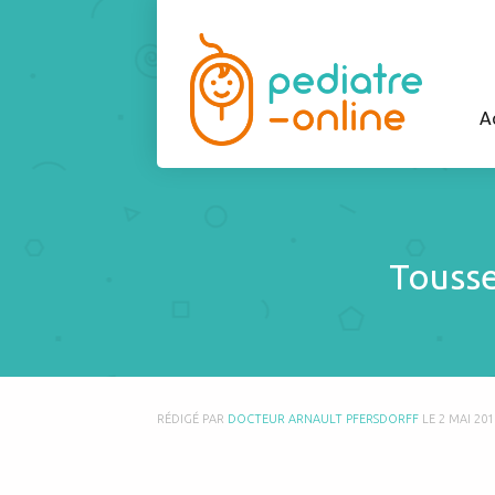
A
Tousser
RÉDIGÉ PAR
DOCTEUR ARNAULT PFERSDORFF
LE
2 MAI 201