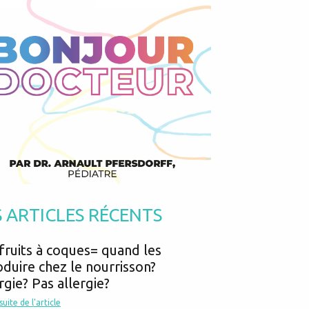
Podcasts
Urgences
Prématurés
Vacances
Protection enfance
Vaccins
Psycho social
Vision
psychologie
Voyages
S ARTICLES RÉCENTS
fruits à coques= quand les
oduire chez le nourrisson?
rgie? Pas allergie?
 suite de l'article