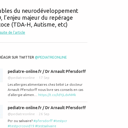
ubles du neurodéveloppement
 l’enjeu majeur du repérage
oce (TDA-H, Autisme, etc)
 suite de l'article
RÉAGIR SUR TWITTER
@PEDIATREONLINE
pediatre-online.fr / Dr Arnault Pfersdorff
@pediatreonline
17 Sep
Les allergies alimentaires chez bébé Le docteur
Arnault Pfersdorff nous livre ses conseils en cas
d’allergie alimen…
https://t.co/ldYjLdxNMk
pediatre-online.fr / Dr Arnault Pfersdorff
@pediatreonline
26 Sep
Pcr ou salivaire?
#pfersdorff
#testpcr
#testpcrcovid19
#testsalivaire