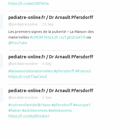
https://t.co/axLYEP0x3a
pediatre-online.fr / Dr Arnault Pfersdorff
@pediatreonline
25 Sep
Les premiers signes de la puberté – La Maison des
maternelles
#LMDM
https://t.co/1gEsZoaF29
via
@YouTube
pediatre-online.fr / Dr Arnault Pfersdorff
@pediatreonline
4 Sep
#lamaisondesmaternelles
#pfersdorff
#france2
https://t.co/tTSiaCxtvZ
pediatre-online.fr / Dr Arnault Pfersdorff
@pediatreonline
2 Sep
#votreenfantde0à16ans
#pfersdorff
#europe1
#hatier
#adolescentes
#adolescents
https://t.co/sKyBZesDe1