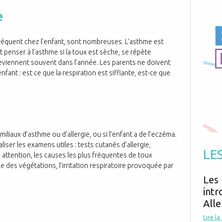
Antibiotiques
Médicaments
Fièvre
Asthme
e
Mort subite
Génétique
Cardio vasculaire
Neurologie
Grossesse
Chirurgie
réquent chez l’enfant, sont nombreuses. L’asthme est
Non classé
Comportement
Handicap
aut penser à l’asthme si la toux est sèche, se répète
Nourrissons
Développement
Hygiène
 reviennent souvent dans l’année. Les parents ne doivent
nfant : est ce que la respiration est sifflante, est-ce que
miliaux d’asthme ou d’allergie, ou si l’enfant a de l’eczéma.
iser les examens utiles : tests cutanés d’allergie,
LE
, attention, les causes les plus fréquentes de toux
e des végétations, l’irritation respiratoire provoquée par
Les 
intr
Alle
Lire la